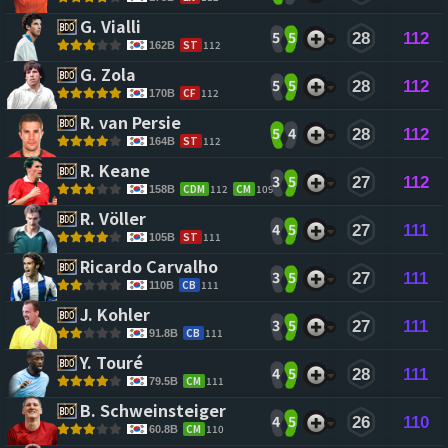
G. Vialli 
5
5
28
112
ST
112
162B
G. Zola 
5
5
28
112
CF
112
170B
R. van Persie 
5
4
28
112
ST
112
164B
R. Keane 
3
5
27
112
CDM
112
CM
109
158B
R. Völler 
4
5
27
111
ST
111
105B
Ricardo Carvalho 
3
5
27
111
CB
111
110B
J. Kohler 
3
5
27
111
CB
111
91.8B
Y. Touré 
4
5
28
111
CM
111
79.5B
B. Schweinsteiger 
4
5
26
110
CM
110
60.8B