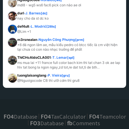
»
mdl8 - wg5 ws6 fac6 pick con nào ae ơi
durl
J. Barnes
[dc]
»
nay cho da st dc ko
def4ult
L. Modrić
[26ts]
»
@Lim +1
m3rsnealan
Nguyễn Công Phượng
[prm]
»
+6 đá ngon lắm ae, mẫu kiểu pedro có btcc tiếc là cm việt hiện 
tại chưa có con nào nhạc trưởng để phất
ThICHcAIdoCLA001
T. Lemar
[spl]
»
ms mua lai +11 france full color bach kim thi tat chan 3 ok ae lap 
hlv tat bong la ngon ngay,zd tot,re dat tot,ti de bth
...
tuonglaisanglang
P. Vieira
[gru]
»
@Nguoigocode CB thì ut9 cdm thì gru8
FO4
Database
FO4
TaxCalculator
FO4
Teamcolor
FO3
Database
fb
Comments