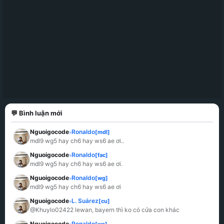
💬 Bình luận mới
Nguoigocode
Ronaldo
[mdl]
»
mdl9 wg5 hay ch6 hay ws6 ae ơi..
Nguoigocode
Ronaldo
[fac]
»
mdl9 wg5 hay ch6 hay ws6 ae ơi.
Nguoigocode
Ronaldo
[wg]
»
mdl9 wg5 hay ch6 hay ws6 ae ơi
Nguoigocode
L. Suárez
[cu]
»
@Khuylo02422 lewan, bayern thì ko có cửa con khác
Nguoigocode
Ronaldo
[ws]