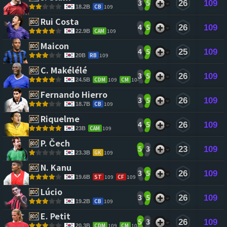
3
5
26
109
CB
109
18.2B
Rui Costa 
4
5
26
109
CAM
109
22.9B
Maicon 
4
5
25
109
RB
109
20B
C. Makélélé 
3
5
26
109
CDM
109
CM
104
24.5B
Fernando Hierro 
3
5
26
109
CB
109
18.7B
Riquelme 
4
5
26
109
CAM
109
23B
P. Čech 
5
3
23
109
GK
109
23.3B
N. Kanu 
3
5
26
109
ST
109
CF
109
19.6B
Lúcio 
3
5
26
109
CB
109
19.2B
E. Petit 
5
3
26
109
CDM
109
CM
108
20.3B