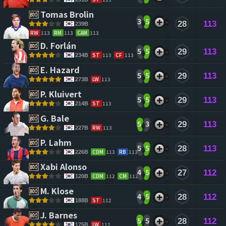
Tomas Brolin 
3
5
28
113
239B
RW
113
RM
113
CAM
113
D. Forlán 
5
5
29
113
ST
113
CF
113
234B
E. Hazard 
5
5
29
113
LW
113
273B
P. Kluivert 
5
5
29
113
ST
113
214B
G. Bale 
5
3
29
113
RW
113
227B
P. Lahm 
5
5
28
113
CDM
113
RB
113
226B
Xabi Alonso 
4
5
27
112
CDM
112
CM
112
120B
M. Klose 
4
5
28
112
ST
112
188B
J. Barnes 
5
5
28
112
LW
112
175B