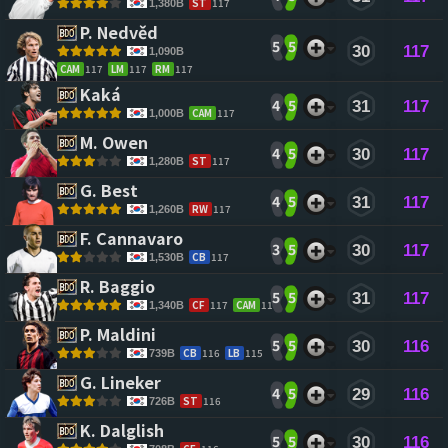
ST
117
1,380B
P. Nedvěd 
5
5
30
117
1,090B
CAM
117
LM
117
RM
117
Kaká 
4
5
31
117
CAM
117
1,000B
M. Owen 
4
5
30
117
ST
117
1,280B
G. Best 
4
5
31
117
RW
117
1,260B
F. Cannavaro 
3
5
30
117
CB
117
1,530B
R. Baggio 
5
5
31
117
CF
117
CAM
117
1,340B
P. Maldini 
5
5
30
116
CB
116
LB
115
739B
G. Lineker 
4
5
29
116
ST
116
726B
K. Dalglish 
5
5
30
116