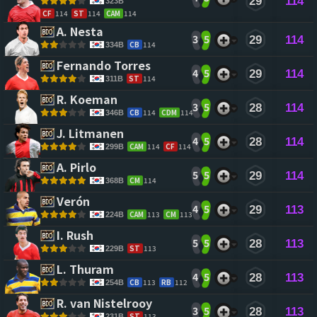
29
114
323B
CF
114
ST
114
CAM
114
A. Nesta 
3
5
29
114
CB
114
334B
Fernando Torres 
4
5
29
114
ST
114
311B
R. Koeman 
3
5
28
114
CB
114
CDM
114
346B
J. Litmanen 
4
5
28
114
CAM
114
CF
114
299B
A. Pirlo 
5
5
29
114
CM
114
368B
Verón 
4
5
29
113
CAM
113
CM
113
224B
I. Rush 
5
5
28
113
ST
113
229B
L. Thuram 
4
5
28
113
CB
113
RB
112
254B
R. van Nistelrooy 
3
5
28
113
ST
113
231B