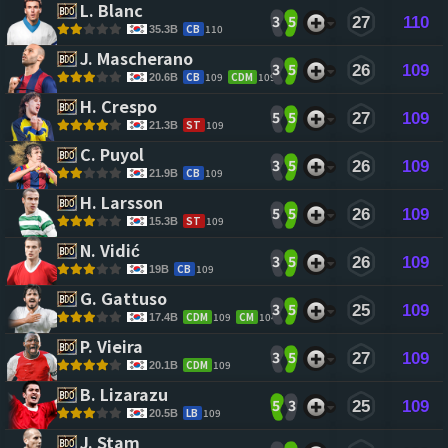
L. Blanc 
3
5
27
110
CB
110
35.3B
J. Mascherano 
3
5
26
109
CB
109
CDM
109
20.6B
H. Crespo 
5
5
27
109
ST
109
21.3B
C. Puyol 
3
5
26
109
CB
109
21.9B
H. Larsson 
5
5
26
109
ST
109
15.3B
N. Vidić 
3
5
26
109
CB
109
19B
G. Gattuso 
3
5
25
109
CDM
109
CM
104
17.4B
P. Vieira 
3
5
27
109
CDM
109
20.1B
B. Lizarazu 
5
3
25
109
LB
109
20.5B
J. Stam 