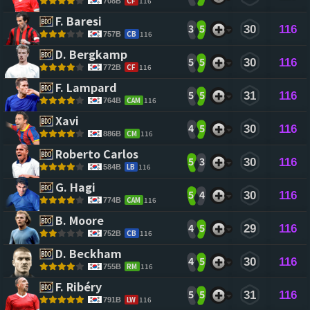
CF
116
708B
F. Baresi 
3
5
30
116
CB
116
757B
D. Bergkamp 
5
5
30
116
CF
116
772B
F. Lampard 
5
5
31
116
CAM
116
764B
Xavi 
4
5
30
116
CM
116
886B
Roberto Carlos 
5
3
30
116
LB
116
584B
G. Hagi 
5
4
30
116
CAM
116
774B
B. Moore 
4
5
29
116
CB
116
752B
D. Beckham 
4
5
30
116
RM
116
755B
F. Ribéry 
5
5
31
116
LW
116
791B