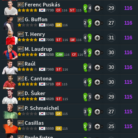
Ferenc Puskás 
5
4
29
116
CF
116
ST
115
773B
G. Buffon 
2
5
27
116
GK
116
834B
T. Henry 
4
5
31
116
ST
116
LW
116
700B
M. Laudrup 
5
5
30
116
CAM
116
CF
116
825B
Raúl 
5
4
30
116
ST
116
736B
E. Cantona 
4
5
30
115
CF
115
571B
D. Šuker 
5
5
29
115
ST
115
482B
P. Schmeichel 
3
5
27
115
GK
115
578B
Casillas 
5
3
25
115
GK
115
555B
Paulo Futre 