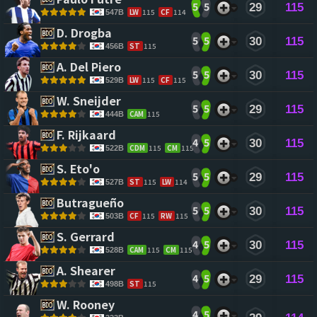
5
5
29
115
LW
115
CF
114
547B
D. Drogba 
5
5
30
115
ST
115
456B
A. Del Piero 
5
5
30
115
LW
115
CF
115
529B
W. Sneijder 
5
5
29
115
CAM
115
444B
F. Rijkaard 
4
5
30
115
CDM
115
CM
115
522B
S. Eto'o 
5
5
29
115
ST
115
LW
114
527B
Butragueño 
5
5
30
115
CF
115
RW
115
503B
S. Gerrard 
4
5
30
115
CAM
115
CM
115
528B
A. Shearer 
4
5
29
115
ST
115
498B
W. Rooney 
4
5