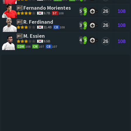
Fernando Morientes 
5
5
26
108
ST
108
9.7B
R. Ferdinand 
3
5
26
108
CB
108
11.4B
M. Essien 
4
5
26
108
9.5B
CDM
108
CM
107
CB
107