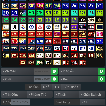
-
-
Thể hình
Nhỏ
TB
Sức khỏe
Danh tiếng
Lương
-