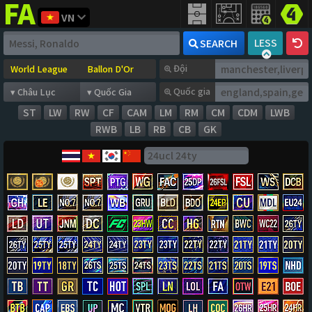
VN
FIFA
addict
LESS
SEARCH
Đội
Quốc gia
ST
LW
RW
CF
CAM
LM
RM
CM
CDM
LWB
RWB
LB
RB
CB
GK