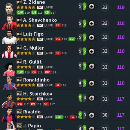
Z. Zidane 
5
5
33
119
1,610B
CAM
119
LM
119
CM
117
A. Shevchenko 
5
5
32
118
ST
118
1,160B
Luís Figo 
5
5
32
118
RW
118
RM
118
1,910B
G. Müller 
5
5
32
118
ST
118
1,480B
R. Gullit 
5
5
33
118
1,610B
CAM
118
CF
118
RW
118
Ronaldinho 
4
5
31
118
LW
118
2,090B
H. Stoichkov 
5
4
31
117
1,400B
RW
117
LW
117
ST
117
Rivaldo 
5
3
30
117
CAM
117
LW
117
1,410B
J. Papin 
4
5
31
117