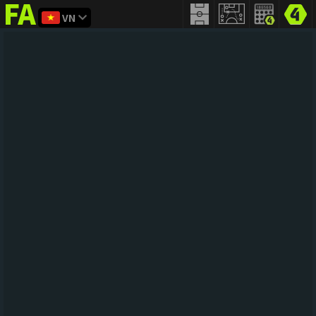
VN
FIFA
addict