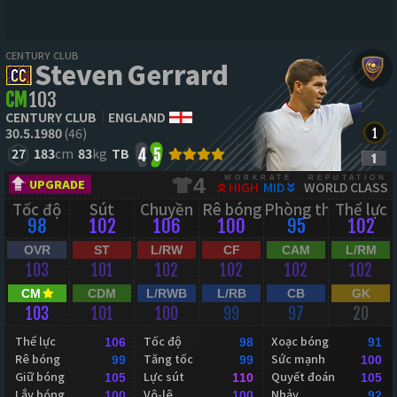
CENTURY CLUB
Steven Gerrard
CM
103
CENTURY CLUB
ENGLAND
30.5.1980
(46)
27
183
cm
83
kg
TB
4
5
WORKRATE
REPUTATION
4
UPGRADE
HIGH
MID
WORLD CLASS
Tốc độ
Sút
Chuyền
Rê bóng
Phòng thủ
Thể lực
98
102
106
100
95
102
OVR
ST
L/RW
CF
CAM
L/RM
103
101
102
102
102
102
CM
CDM
L/RWB
L/RB
CB
GK
103
101
100
99
97
20
Thể lực
Tốc độ
Xoạc bóng
106
98
91
Rê bóng
Tăng tốc
Sức mạnh
99
99
100
Giữ bóng
Lực sút
Quyết đoán
105
110
105
Lắy bóng
Vô-lê
Nhảy
100
100
92