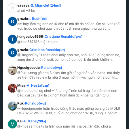
vavava
S. Mignolet
[24ucl]
»
ai có +8 ko
gruzie
I. Rush
[dc]
»
dm hay làm mẹ con dc10 cho rẻ mà dễ đá nhỉ ae, tìm st liver khổ 
vcl. trước có chơi qua itm của rush nma cgiac như qq ấy,
...
hungcaloc1959
Cristiano Ronaldo
[gru]
»
@kien387616 thật ko pro
gruzie
Cristiano Ronaldo
[ut]
»
@DragonBoyF1 toàn chơi mấy con rác, phôi AI cũ cũng khen dc, 
xong dm đi chê rô ws5. óc hơn cả con bò. k đủ trình khiển n
...
Nguoigocode
Ronaldo
[wg]
»
@Puk tưởng gà cho 8 csav ôm giờ cũng phân vân haha, mà thấy 
ae trên đây review là nếu 3 mùa mới thì ws ngon hơn 2 con ki
...
Miya
A. Nesta
[cap]
»
@phuclou tui dg chơi +11 tui nghĩ nên tại h og lắp thêm hlv con 
báo, cái csv taxi là cx hòm hòm đuổi dc khoảng ngắn từ 3
...
Puk
Ronaldo
[wg]
»
@Nguoigocode tuần trước cũng thắc mắc giống bạn, giữa MDL9 
CH7 WS7 WG6 BDO8, cuối cùng chốt con WG6, đúng là béo mà 
có c
...
Kai
H. Kane
[26ty]
»
@khoaaa mùa ty là trần của năm rồi nha ba, lần đầu chơi à