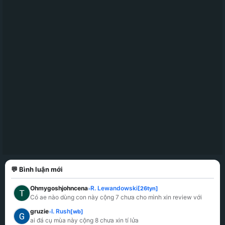
💬 Bình luận mới
Ohmygoshjohncena
R. Lewandowski
[26tyn]
»
Có ae nào dùng con này cộng 7 chưa cho mình xin review với
gruzie
I. Rush
[wb]
»
ai đá cụ mùa này cộng 8 chưa xin tí lửa