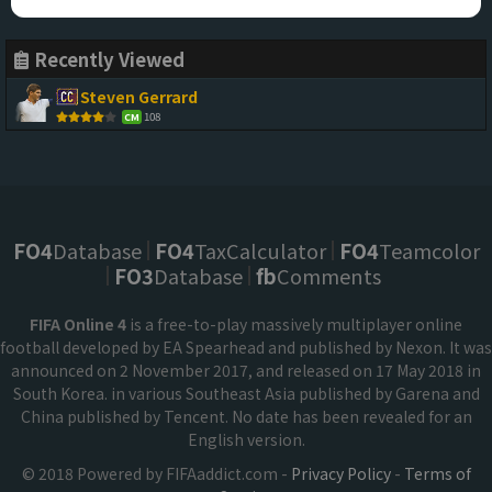
Recently Viewed
Steven Gerrard
108
CM
FO4
Database
FO4
TaxCalculator
FO4
Teamcolor
FO3
Database
fb
Comments
FIFA Online 4
is a free-to-play massively multiplayer online
football developed by EA Spearhead and published by Nexon. It was
announced on 2 November 2017, and released on 17 May 2018 in
South Korea. in various Southeast Asia published by Garena and
China published by Tencent. No date has been revealed for an
English version.
© 2018 Powered by FIFAaddict.com -
Privacy Policy
-
Terms of