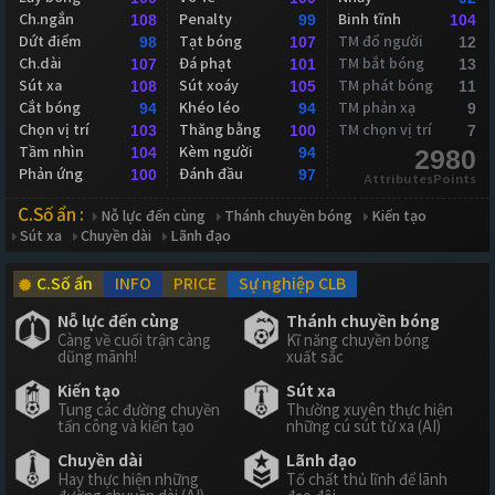
Ch.ngắn
Penalty
Binh tĩnh
108
99
104
Dứt điểm
Tạt bóng
TM đổ người
98
107
12
Ch.dài
Đá phạt
TM bắt bóng
107
101
13
Sút xa
Sút xoáy
TM phát bóng
108
105
11
Cắt bóng
Khéo léo
TM phản xạ
94
94
9
Chọn vị trí
Thăng bằng
TM chọn vị trí
103
100
7
Tầm nhìn
Kèm người
104
94
2980
Phản ứng
Đánh đầu
100
97
AttributesPoints
C.Số ẩn :
Nỗ lực đến cùng
Thánh chuyền bóng
Kiến tạo
Sút xa
Chuyền dài
Lãnh đạo
C.Số ẩn
INFO
PRICE
Sự nghiệp CLB
Nỗ lực đến cùng
Thánh chuyền bóng
Càng về cuối trận càng
Kĩ năng chuyền bóng
dũng mãnh!
xuất sắc
Kiến tạo
Sút xa
Tung các đường chuyền
Thường xuyên thực hiện
tấn công và kiến tạo
những cú sút từ xa (AI)
Chuyền dài
Lãnh đạo
Hay thực hiện những
Tố chất thủ lĩnh để lãnh