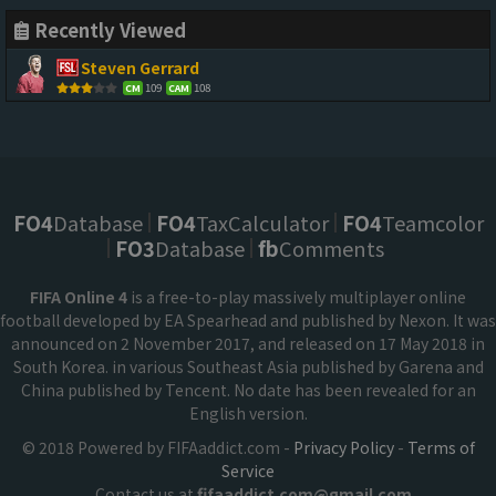
Recently Viewed
Steven Gerrard
109
108
CM
CAM
FO4
Database
FO4
TaxCalculator
FO4
Teamcolor
FO3
Database
fb
Comments
FIFA Online 4
is a free-to-play massively multiplayer online
football developed by EA Spearhead and published by Nexon. It was
announced on 2 November 2017, and released on 17 May 2018 in
South Korea. in various Southeast Asia published by Garena and
China published by Tencent. No date has been revealed for an
English version.
© 2018 Powered by FIFAaddict.com -
Privacy Policy
-
Terms of
Service
Contact us at
fifaaddict.com@gmail.com