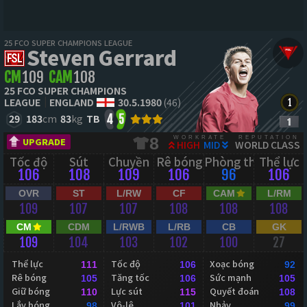
25 FCO SUPER CHAMPIONS LEAGUE
Steven Gerrard
CM
109
CAM
108
25 FCO SUPER CHAMPIONS
LEAGUE
ENGLAND
30.5.1980
(46)
29
183
cm
83
kg
TB
4
5
WORKRATE
REPUTATION
8
UPGRADE
HIGH
MID
WORLD CLASS
Tốc độ
Sút
Chuyền
Rê bóng
Phòng thủ
Thể lực
106
108
109
106
96
106
OVR
ST
L/RW
CF
CAM
L/RM
109
107
107
108
108
108
CM
CDM
L/RWB
L/RB
CB
GK
109
104
103
102
100
27
Thể lực
Tốc độ
Xoạc bóng
111
106
92
Rê bóng
Tăng tốc
Sức mạnh
105
106
105
Giữ bóng
Lực sút
Quyết đoán
110
115
108
Lắy bóng
Vô-lê
Nhảy
98
101
99