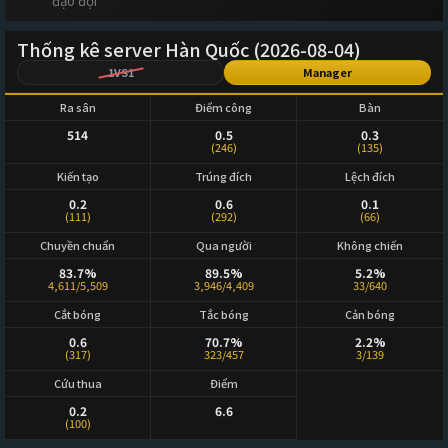
đạo đội
Thống kê server Hàn Quốc (2026-08-04)
1VS1
Manager
Ra sân
Điểm công
Bàn
514
0.5
0.3
(246)
(135)
Kiến tạo
Trúng đích
Lệch đích
0.2
0.6
0.1
(111)
(292)
(66)
Chuyền chuẩn
Qua người
Không chiến
83.7%
89.5%
5.2%
4,611/5,509
3,946/4,409
33/640
Cắt bóng
Tắc bóng
Cản bóng
0.6
70.7%
2.2%
(317)
323/457
3/139
Cứu thua
Điểm
0.2
6.6
(100)