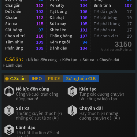
Ch.ngắn
Penalty
Binh tĩnh
112
104
107
Dứt điểm
Tạt bóng
TM đổ người
103
106
17
Ch.dài
Đá phạt
TM bắt bóng
113
109
19
Sút xa
Sút xoáy
TM phát bóng
115
105
17
Cắt bóng
Khéo léo
TM phản xạ
97
101
17
Chọn vị trí
Thăng bằng
TM chọn vị trí
110
107
19
Tầm nhìn
Kèm người
109
94
3150
Phản ứng
Đánh đầu
109
104
AttributesPoints
C.Số ẩn :
Nỗ lực đến cùng
Kiến tạo
Sút xa
Chuyền dài
Lãnh đạo
C.Số ẩn
INFO
PRICE
Sự nghiệp CLB
Nỗ lực đến cùng
Kiến tạo
Càng về cuối trận càng
Tung các đường chuyền
dũng mãnh!
tấn công và kiến tạo
Sút xa
Chuyền dài
Thường xuyên thực hiện
Hay thực hiện những
những cú sút từ xa (AI)
đường chuyền dài (AI)
Lãnh đạo
Tố chất thủ lĩnh để lãnh