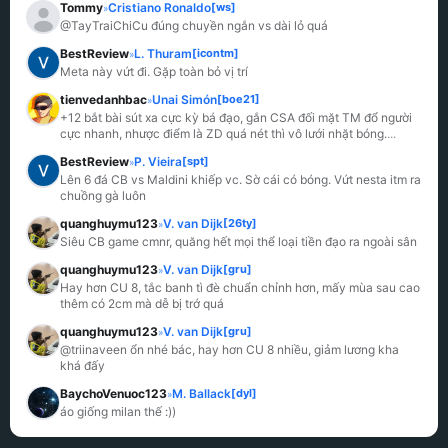
Tommy
Cristiano Ronaldo
[ws]
»
@TayTraiChiCu đúng chuyền ngắn vs dài lỏ quá
BestReview
L. Thuram
[icontm]
»
Meta này vứt đi. Gặp toàn bỏ vị trí
tienvedanhbac
Unai Simón
[boe21]
»
+12 bắt bài sút xa cực kỳ bá đạo, gắn CSA đối mặt TM đổ người 
cực nhanh, nhược điểm là ZD quá nét thì vô lưới nhặt bóng.
...
BestReview
P. Vieira
[spt]
»
Lên 6 đá CB vs Maldini khiếp vc. Sờ cái có bóng. Vứt nesta itm ra 
chuồng gà luôn
quanghuymu123
V. van Dijk
[26ty]
»
Siêu CB game cmnr, quăng hết mọi thể loại tiền đạo ra ngoài sân
quanghuymu123
V. van Dijk
[gru]
»
Hay hơn CU 8, tắc banh tì đè chuẩn chỉnh hơn, mấy mùa sau cao 
thêm có 2cm mà dễ bị trớ quá
quanghuymu123
V. van Dijk
[gru]
»
@triinaveen ổn nhé bác, hay hơn CU 8 nhiều, giảm lương kha 
khá đấy
BaychoVenuoc123
M. Ballack
[dyl]
»
áo giống milan thế :))