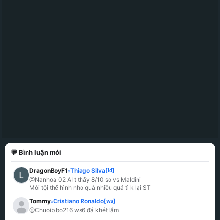
💬 Bình luận mới
DragonBoyF1
Thiago Silva
[ld]
»
@Nanhoa_02 AI t thấy 8/10 so vs Maldini

Mỗi tội thể hình nhỏ quá nhiều quả tì k lại ST
Tommy
Cristiano Ronaldo
[ws]
»
@Chuoibibo216 ws6 đá khét lắm