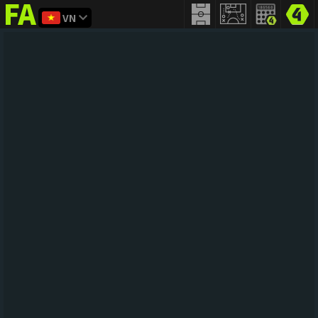
VN
FIFA
addict