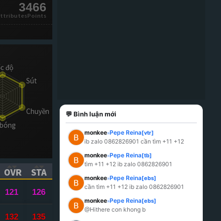
3466
ttributesPoints
💬 Bình luận mới
monkee
Pepe Reina
[vtr]
»
ib zalo 0862826901 cần tìm +11 +12
monkee
Pepe Reina
[tb]
»
tìm +11 +12 ib zalo 0862826901
OVR
STA
monkee
Pepe Reina
[ebs]
»
ICK TO SORT ASCENDING)
(CLICK TO SORT ASCENDING)
(CLICK TO SORT ASCENDING)
cần tìm +11 +12 ib zalo 0862826901
121
126
monkee
Pepe Reina
[ebs]
»
@Hithere con khong b
132
135