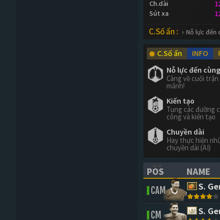
Ch.dài
1
Sút xa
1
C.Số ẩn :
Nỗ lực đến 
C.Số ẩn
INFO
Nỗ lực đến cùn
Càng về cuối trậ
mãnh!
Kiến tạo
Tung các đường 
công và kiến tạo
Chuyền dài
Hay thực hiện n
chuyền dài (AI)
POS
NAME
(CLICK TO SORT 
(CLICK 
S. Ge
CAM
S. Ge
CM