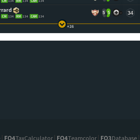
CM
134
RM
134
CAM
134
rrard
5
5
34
CM
134
RM
134
CAM
134
+26
e
FO4
TaxCalculator
FO4
Teamcolor
FO3
Database