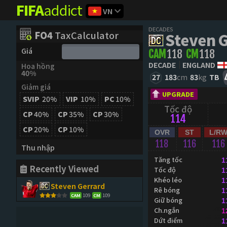
FIFA
addict
VN
DECADES
FO4
TaxCalculator
Steven 
Giá
CAM
118
CM
118
DECADE
ENGLAND
Hoa hồng
40%
27
183
cm
83
kg
TB
Giảm giá
UPGRADE
SVIP
20%
VIP
10%
PC
10%
Tốc độ
CP
40%
CP
35%
CP
30%
114
CP
20%
CP
10%
OVR
ST
L/R
118
116
116
Thu nhập
Tăng tốc
1
Recently Viewed
Tốc độ
1
Khéo léo
1
Steven Gerrard
Rê bóng
1
109
109
CAM
CM
Giữ bóng
1
Ch.ngắn
1
Dứt điểm
1