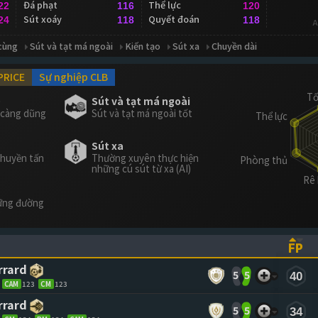
Đá phạt
Thể lực
22
116
120
Sút xoáy
Quyết đoán
24
118
118
A
cùng
Sút và tạt má ngoài
Kiến tạo
Sút xa
Chuyền dài
PRICE
Sự nghiệp CLB
g
Sút và tạt má ngoài
n càng dũng
Sút và tạt má ngoài tốt
Sút xa
chuyền tấn
Thường xuyên thực hiện
những cú sút từ xa (AI)
hững đường
FP
ASCENDING)
TO SORT ASCENDING)
(CL
rrard
5
5
40
CAM
123
CM
123
rrard
5
5
34