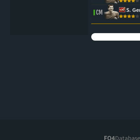
S. Ge
CM
FO4
Databas