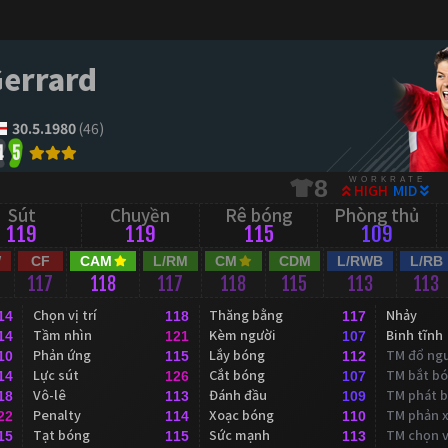
Gerrard
30.5.1980
(46)
4
5
WORKRATE
8
HIGH
MID
Sút
Chuyền
Rê bóng
Phòng thủ
119
119
115
109
W
CF
CAM
L/RM
CM
CDM
L/RWB
L/RB
117
118
117
118
115
113
113
Chọn vị trí
Thăng bằng
Nhảy
14
118
117
Tầm nhìn
Kèm người
Binh tĩnh
14
121
107
Phản ứng
Lắy bóng
TM đổ ng
10
115
112
Lực sút
Cắt bóng
TM bắt b
14
126
107
Vô-lê
Đánh đầu
TM phát 
18
113
109
Penalty
Xoạc bóng
TM phản 
22
114
110
Tạt bóng
Sức mạnh
TM chọn vị
15
115
113