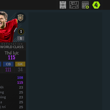
REPUTATION
WORLD CLASS
Thể lực
115
CB
GK
111
34
108
115
ười
23
óng
25
bóng
23
xạ
25
 trí
25