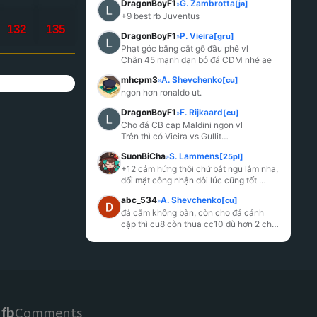
DragonBoyF1
G. Zambrotta
[ja]
»
+9 best rb Juventus
132
135
DragonBoyF1
P. Vieira
[gru]
»
Phạt góc băng cắt gõ đầu phê vl

Chân 45 mạnh dạn bỏ đá CDM nhé ae
mhcpm3
A. Shevchenko
[cu]
»
ngon hơn ronaldo ut.
DragonBoyF1
F. Rijkaard
[cu]
»
Cho đá CB cap Maldini ngon vl

...
SuonBiCha
S. Lammens
[25pl]
»
+12 cảm hứng thôi chứ bắt ngu lắm nha, 
đối mặt công nhận đôi lúc cũng tốt 
nhưng tỉ lệ quá ít xảy ra, bắt rất trớ bóng 
abc_534
A. Shevchenko
[cu]
»
sú
...
đá cắm không bàn, còn cho đá cánh 
cặp thì cu8 còn thua cc10 dù hơn 2 chỉ 
số tổng quát, cc10 lì đòn hơn, chạy bao 
cánh hơ
...
fb
Comments