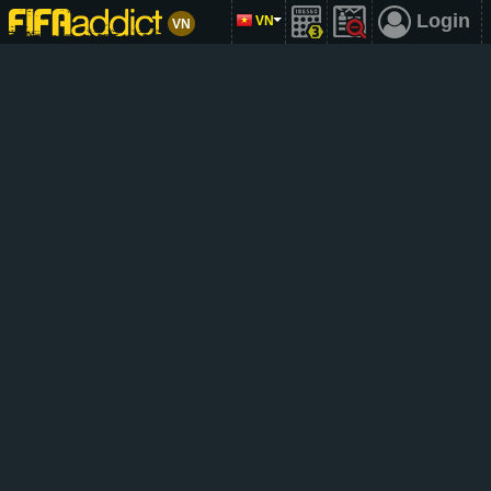
Login
VN
VN