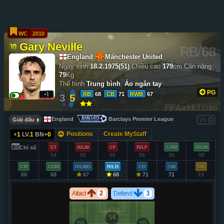
WC
2010
Gary Neville
RB
/
68
England
Manchester United
Ngày sinh
18.2.1975(51)
Chiều cao
179
cm
Cân nặng
79
Kg
Thể hình
Trung bình
,
Áo ngắn tay
PG
RB
68
CB
71
RWB
67
3
5
FIFA
addict.com
England
Barclays Premier League
Giải đấu
VS
Positions
Create MyStaff
+
1
LV.
1
BN+
0
Chỉ số
ST
R/LW
CF
R/LF
CAM
R/LM
54
55
55
55
56
58
CM
CDM
R/LWB
R/LB
CB
SW
GK
60
68
67
68
71
71
19
2
3
Attact
Defend
54
55
55