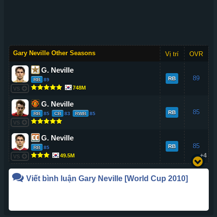
Gary Neville Other Seasons
Vị trí
OVR
G. Neville
89
RB
RB
89
748M
VS
G. Neville
85
RB
RB
85
CB
83
RWB
85
VS
G. Neville
85
RB
RB
85
+4
49.5M
VS
Viết bình luận
Gary Neville
[World Cup 2010]