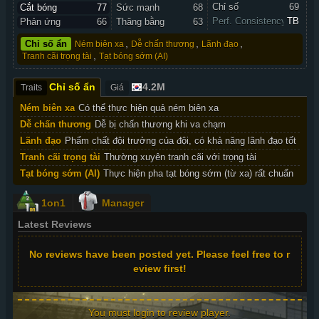
Chỉ số 
69
Cắt bóng
77
Sức mạnh
68
Perf. Consistency
TB
Phản ứng
66
Thăng bằng
63
,
,
,
Chỉ số ẩn
Ném biên xa
Dễ chấn thương
Lãnh đạo
,
Tranh cãi trọng tài
Tạt bóng sớm (AI)
Chỉ số ẩn
4.2M
Traits
Giá
Ném biên xa
Có thể thực hiện quả ném biên xa
Dễ chấn thương
Dễ bị chấn thương khi va chạm
Lãnh đạo
Phẩm chất đội trưởng của đội, có khả năng lãnh đạo tốt
Tranh cãi trọng tài
Thường xuyên tranh cãi với trọng tài
Tạt bóng sớm (AI)
Thực hiện pha tạt bóng sớm (từ xa) rất chuẩn
1on1
Manager
Latest Reviews
No reviews have been posted yet. Please feel free to r
eview first!
You must login to review player.