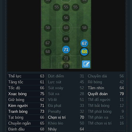
55
55
55
56
58
60
58
68
67
67
71
68
68
71
19
Thể lực
63
Dứt điểm
31
Chuyền dài
56
Tăng tốc
61
Lực sút
45
Rê bóng
42
Tốc độ
66
Sút xoáy
52
Tầm nhìn
64
Xoạc bóng
75
Sút xa
28
Quyết đoán
79
Giữ bóng
62
Vô-lê
51
TM đổ người
11
Kèm người
71
Đá phạt
33
TM bắt bóng
12
Tranh bóng
73
Penalty
32
TM phát bóng
9
Tạt bóng
66
Chọn vị trí
70
TM phản xạ
15
Chuyền ngắn
65
Khéo léo
50
TM chọn vị trí
16
Đánh đầu
68
Nhảy
64