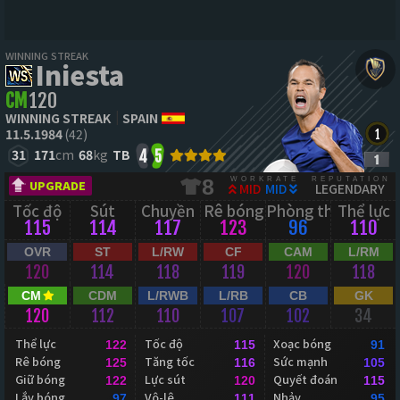
WINNING STREAK
Iniesta
CM
120
WINNING STREAK
SPAIN
11.5.1984
(42)
31
171
cm
68
kg
TB
4
5
WORKRATE
REPUTATION
8
UPGRADE
MID
MID
LEGENDARY
Tốc độ
Sút
Chuyền
Rê bóng
Phòng thủ
Thể lực
115
114
117
123
96
110
OVR
ST
L/RW
CF
CAM
L/RM
120
114
118
119
120
118
CM
CDM
L/RWB
L/RB
CB
GK
120
112
110
107
102
34
Thể lực
Tốc độ
Xoạc bóng
122
115
91
Rê bóng
Tăng tốc
Sức mạnh
125
116
105
Giữ bóng
Lực sút
Quyết đoán
122
120
115
Lắy bóng
Vô-lê
Nhảy
97
111
95