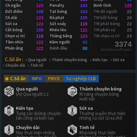
Ch.ngắn
Penalty
Binh tĩnh
123
103
125
Dứt điểm
Tạt bóng
TM đổ người
109
103
22
Ch.dài
Đá phạt
TM bắt bóng
123
105
24
Sút xa
Sút xoáy
TM phát bóng
122
115
22
Cắt bóng
Khéo léo
TM phản xạ
109
121
23
Chọn vị trí
Thăng bằng
TM chọn vị trí
119
123
24
Tầm nhìn
Kèm người
122
93
3374
Phản ứng
Đánh đầu
122
88
AttributesPoints
C.Số ẩn :
Qua người
Thánh chuyền bóng
Kiến tạo
Sút xa
Chuyền dài
Tinh tế
C.Số ẩn
INFO
PRICE
Sự nghiệp CLB
Qua người
Thánh chuyền bóng
(AI) Qua người 1:1
Kĩ năng chuyền bóng
xuất sắc
Kiến tạo
Sút xa
Tung các đường chuyền
Thường xuyên thực hiện
tấn công và kiến tạo
những cú sút từ xa (AI)
Chuyền dài
Tinh tế
Hay thực hiện những
Khả năng thực hiện