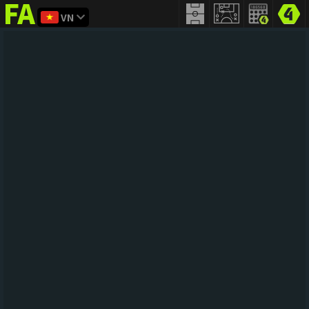
VN
FIFA
addict