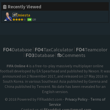
Recently Viewed
Iniesta
120
CM
FO4
Database
FO4
TaxCalculator
FO4
Teamcolor
FO3
Database
fb
Comments
FIFA Online 4
is a free-to-play massively multiplayer online
football developed by EA Spearhead and published by Nexon. It was
announced on 2 November 2017, and released on 17 May 2018 in
South Korea. in various Southeast Asia published by Garena and
China published by Tencent. No date has been revealed for an
English version.
© 2018 Powered by FIFAaddict.com -
Privacy Policy
-
Terms of
Service
Contact us at
fifaaddict.com@gmail.com