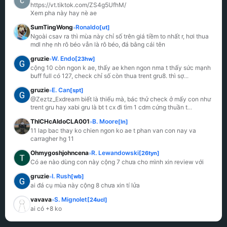
https://vt.tiktok.com/ZS4g5UfhM/

Xem pha này hay nè ae
SumTingWong
Ronaldo
[ut]
»
Ngoài csav ra thì mùa này chỉ số trên giá tiềm to nhất r, hơi thua 
mdl nhẹ nh rô béo vẫn là rô béo, đá bằng cái tên
gruzie
W. Endo
[23hw]
»
cộng 10 còn ngon k ae, thấy ae khen ngon nma t thấy sức mạnh 
buff full có 127, check chỉ số còn thua trent gru8. thì sợ
...
gruzie
E. Can
[spt]
»
@Zeztz_Exdream biết là thiếu mà, bác thử check ở mấy con như 
trent gru hay xabi gru là bt t cx đi tìm 1 cdm cứng thuần t
...
ThICHcAIdoCLA001
B. Moore
[ln]
»
11 lap bac thay ko chien ngon ko ae t phan van con nay va 
carragher hg 11
Ohmygoshjohncena
R. Lewandowski
[26tyn]
»
Có ae nào dùng con này cộng 7 chưa cho mình xin review với
gruzie
I. Rush
[wb]
»
ai đá cụ mùa này cộng 8 chưa xin tí lửa
vavava
S. Mignolet
[24ucl]
»
ai có +8 ko