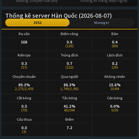
đường chuyền dài (AI)
những kĩ năng điệu nghệ
Thống kê server Hàn Quốc (2026-08-07)
1VS1
Manager
Ra sân
Điểm công
Bàn
168
0.8
0.4
(126)
(69)
Kiến tạo
Trúng đích
Lệch đích
0.3
0.7
0.2
(57)
(122)
(29)
Chuyền chuẩn
Qua người
Không chiến
89.3%
88.3%
15.6%
2,175/2,435
1,749/1,981
10/64
Cắt bóng
Tắc bóng
Cản bóng
0.5
41.2%
0.0%
(79)
80/194
0/59
Cứu thua
Điểm
0.0
7.2
(3)