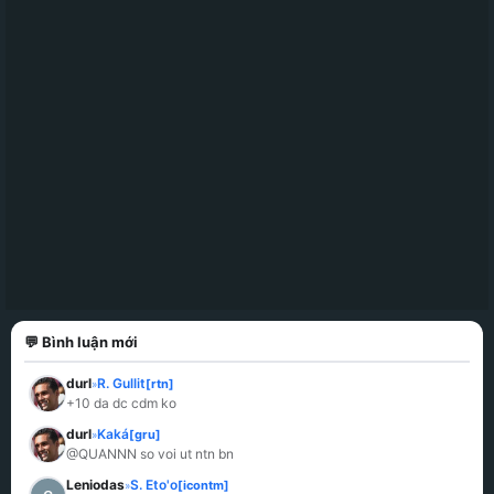
💬 Bình luận mới
durl
R. Gullit
[rtn]
»
+10 da dc cdm ko
durl
Kaká
[gru]
»
@QUANNN so voi ut ntn bn
Leniodas
S. Eto'o
[icontm]
»