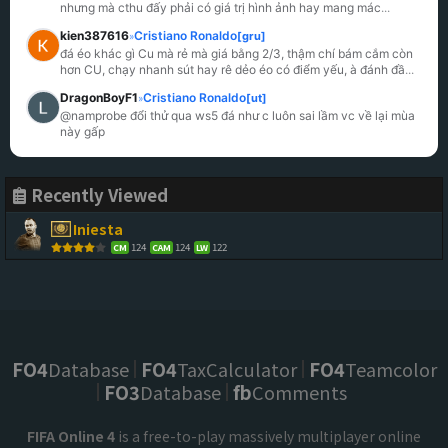
nhưng mà cthu đấy phải có giá trị hình ảnh hay mang mác
...
kien387616
Cristiano Ronaldo
[gru]
»
đá éo khác gì Cu mà rẻ mà giá bằng 2/3, thậm chí bám cắm còn 
hơn CU, chạy nhanh sút hay rê dẻo éo có điểm yếu, à đánh đầ
...
DragonBoyF1
Cristiano Ronaldo
[ut]
»
@namprobe đổi thử qua ws5 đá như c luôn sai lầm vc về lại mùa 
này gấp
Recently Viewed
Iniesta
124
124
122
CM
CAM
LW
FO4
Database
FO4
TaxCalculator
FO4
Teamcolor
FO3
Database
fb
Comments
FIFA Online 4
is a free-to-play massively multiplayer online