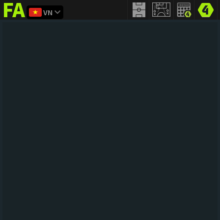
VN
FIFA
addict