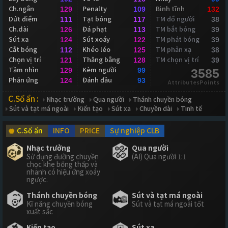
Ch.ngắn
Penalty
Binh tĩnh
129
109
132
Dứt điểm
Tạt bóng
TM đổ người
111
117
38
Ch.dài
Đá phạt
TM bắt bóng
126
113
39
Sút xa
Sút xoáy
TM phát bóng
124
122
39
Cắt bóng
Khéo léo
TM phản xạ
112
125
38
Chọn vị trí
Thăng bằng
TM chọn vị trí
121
128
39
Tầm nhìn
Kèm người
129
99
3585
Phản ứng
Đánh đầu
124
93
AttributesPoints
C.Số ẩn :
Nhạc trưởng
Qua người
Thánh chuyền bóng
Sút và tạt má ngoài
Kiến tạo
Sút xa
Chuyền dài
Tinh tế
C.Số ẩn
INFO
PRICE
Sự nghiệp CLB
Nhạc trưởng
Qua người
Sử dụng đường chuyền
(AI) Qua người 1:1
chọc khe bổng thấp và
nhanh có hiệu ứng xoáy
ngược.
Thánh chuyền bóng
Sút và tạt má ngoài
Kĩ năng chuyền bóng
Sút và tạt má ngoài tốt
xuất sắc
Kiến tạo
Sút xa