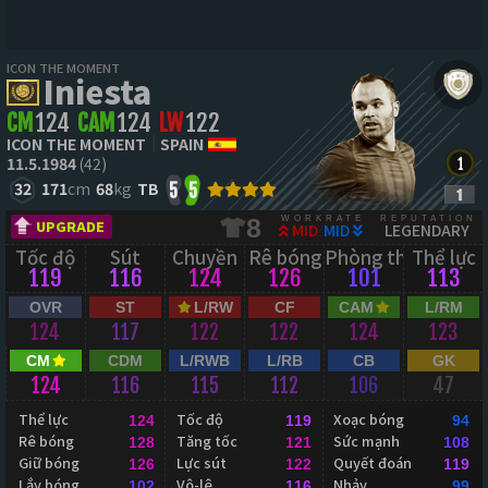
ICON THE MOMENT
Iniesta
CM
124
CAM
124
LW
122
ICON THE MOMENT
SPAIN
11.5.1984
(42)
32
171
cm
68
kg
TB
5
5
WORKRATE
REPUTATION
8
UPGRADE
MID
MID
LEGENDARY
Tốc độ
Sút
Chuyền
Rê bóng
Phòng thủ
Thể lực
119
116
124
126
101
113
OVR
ST
L/RW
CF
CAM
L/RM
124
117
122
122
124
123
CM
CDM
L/RWB
L/RB
CB
GK
124
116
115
112
106
47
Thể lực
Tốc độ
Xoạc bóng
124
119
94
Rê bóng
Tăng tốc
Sức mạnh
128
121
108
Giữ bóng
Lực sút
Quyết đoán
126
122
119
Lắy bóng
Vô-lê
Nhảy
102
116
99