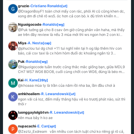
gruzie
Cristiano Ronaldo
[ut]
»
@DragonBoyF1 toàn chơi mấy con rác, phôi AI cũ cũng khen dc, 
xong dm đi chê rô ws5. óc hơn cả con bò. k đủ trình khiển n
...
Nguoigocode
Ronaldo
[wg]
»
@Puk tưởng gà cho 8 csav ôm giờ cũng phân vân haha, mà thấy 
ae trên đây review là nếu 3 mùa mới thì ws ngon hơn 2 con ki
...
Miya
A. Nesta
[cap]
»
@phuclou tui dg chơi +11 tui nghĩ nên tại h og lắp thêm hlv con 
báo, cái csv taxi là cx hòm hòm đuổi dc khoảng ngắn từ 3
...
Puk
Ronaldo
[wg]
»
@Nguoigocode tuần trước cũng thắc mắc giống bạn, giữa MDL9 
CH7 WS7 WG6 BDO8, cuối cùng chốt con WG6, đúng là béo mà 
có c
...
Kai
H. Kane
[26ty]
»
@khoaaa mùa ty là trần của năm rồi nha ba, lần đầu chơi à
anhkhoaliem
R. Lewandowski
[ut]
»
ngon vãi cả loz, đấm mấy thằng hậu vệ ko trươtj phát nào, sút thì 
thôi r
luonggaylolgbtvn
R. Lewandowski
[ut]
»
nên mua bây h ko ae
nupacachi
E. Can
[spt]
»
@Zeztz_Exdream   vẫn nhiều con lách luật chứ ko riêng gì rô cả, 