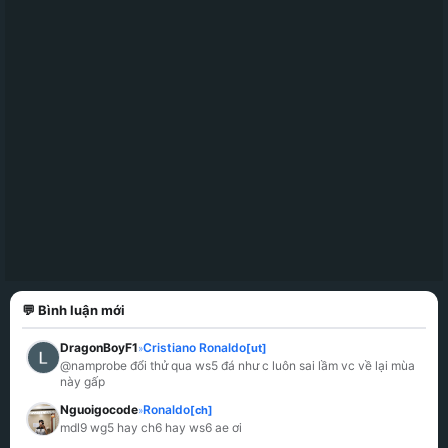
💬 Bình luận mới
DragonBoyF1
Cristiano Ronaldo
[ut]
»
@namprobe đổi thử qua ws5 đá như c luôn sai lầm vc về lại mùa 
này gấp
Nguoigocode
Ronaldo
[ch]
»
mdl9 wg5 hay ch6 hay ws6 ae ơi