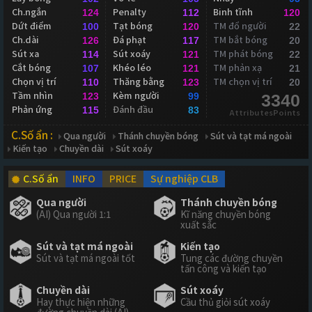
Ch.ngắn
Penalty
Binh tĩnh
124
112
120
Dứt điểm
Tạt bóng
TM đổ người
100
120
22
Ch.dài
Đá phạt
TM bắt bóng
126
117
20
Sút xa
Sút xoáy
TM phát bóng
114
121
22
Cắt bóng
Khéo léo
TM phản xạ
107
121
21
Chọn vị trí
Thăng bằng
TM chọn vị trí
110
123
20
Tầm nhìn
Kèm người
123
99
3340
Phản ứng
Đánh đầu
115
83
AttributesPoints
C.Số ẩn :
Qua người
Thánh chuyền bóng
Sút và tạt má ngoài
Kiến tạo
Chuyền dài
Sút xoáy
C.Số ẩn
INFO
PRICE
Sự nghiệp CLB
Qua người
Thánh chuyền bóng
(AI) Qua người 1:1
Kĩ năng chuyền bóng
xuất sắc
Sút và tạt má ngoài
Kiến tạo
Sút và tạt má ngoài tốt
Tung các đường chuyền
tấn công và kiến tạo
Chuyền dài
Sút xoáy
Hay thực hiện những
Cầu thủ giỏi sút xoáy