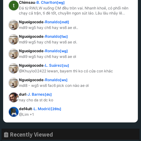
Chimsau
B. Charlton
[wg]
»
Đá từ RW/LW xuống CM đều tròn vai. Nhanh khoẻ, có phổi nên 
chạy cả trận, tì đè tốt, chuyền ngon sút láo. Lâu lâu nhảy lê
...
Nguoigocode
Ronaldo
[mdl]
»
mdl9 wg5 hay ch6 hay ws6 ae ơi..
Nguoigocode
Ronaldo
[fac]
»
mdl9 wg5 hay ch6 hay ws6 ae ơi.
Nguoigocode
Ronaldo
[wg]
»
mdl9 wg5 hay ch6 hay ws6 ae ơi
Nguoigocode
L. Suárez
[cu]
»
@Khuylo02422 lewan, bayern thì ko có cửa con khác
Nguoigocode
Ronaldo
[ws]
»
mdl8 - wg5 ws6 fac6 pick con nào ae ơi
durl
J. Barnes
[dc]
»
nay cho da st dc ko
def4ult
L. Modrić
[26ts]
»
@Lim +1
Recently Viewed