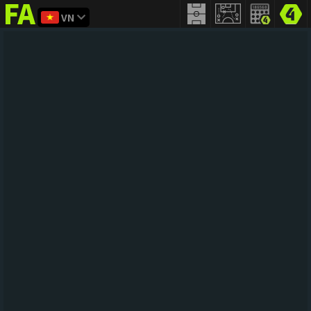
VN
FIFA
addict