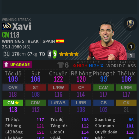
WINNING STREAK
Xavi
CM
118
WINNING STREAK
SPAIN
25.1.1980
(46)
31
170
cm
67
kg
TB
4
5
WORKRATE
REPUTATION
6
UPGRADE
HIGH
HIGH
WORLD CLASS
Tốc độ
Sút
Chuyền
Rê bóng
Phòng thủ
Thể lực
109
106
122
120
99
106
OVR
ST
L/RW
CF
CAM
L/RM
118
108
116
114
117
117
CM
CDM
L/RWB
L/RB
CB
GK
118
112
111
108
102
31
Thể lực
Tốc độ
Xoạc bóng
117
108
96
Rê bóng
Tăng tốc
Sức mạnh
121
112
101
Giữ bóng
Lực sút
Quyết đoán
121
114
112
Lắy bóng
Vô-lê
Nhảy
102
103
93