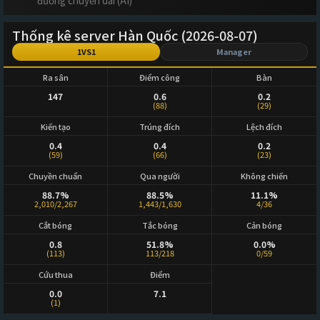
đường chuyền dài (AI)
Thống kê server Hàn Quốc (2026-08-07)
1VS1
Manager
Ra sân
Điểm công
Bàn
147
0.6
0.2
(88)
(29)
Kiến tạo
Trúng đích
Lệch đích
0.4
0.4
0.2
(59)
(66)
(23)
Chuyền chuẩn
Qua người
Không chiến
88.7%
88.5%
11.1%
2,010/2,267
1,443/1,630
4/36
Cắt bóng
Tắc bóng
Cản bóng
0.8
51.8%
0.0%
(113)
113/218
0/59
Cứu thua
Điểm
0.0
7.1
(1)