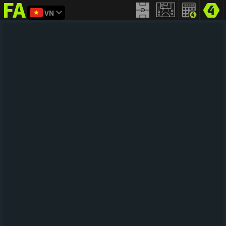
VN
FIFA
addict