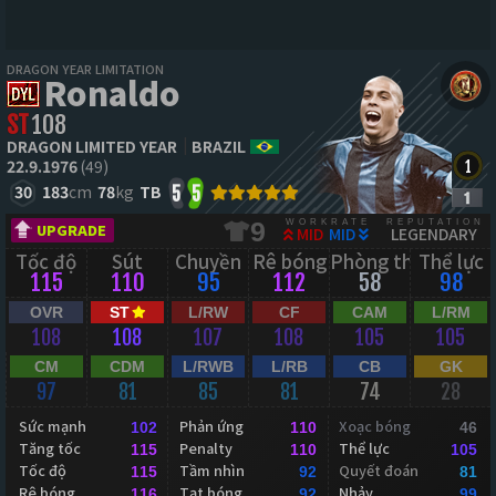
DRAGON YEAR LIMITATION
Ronaldo
ST
108
DRAGON LIMITED YEAR
BRAZIL
22.9.1976
(49)
30
183
cm
78
kg
TB
5
5
WORKRATE
REPUTATION
9
UPGRADE
MID
MID
LEGENDARY
Tốc độ
Sút
Chuyền
Rê bóng
Phòng thủ
Thể lực
115
110
95
112
58
98
OVR
ST
L/RW
CF
CAM
L/RM
108
108
107
108
105
105
CM
CDM
L/RWB
L/RB
CB
GK
97
81
85
81
74
28
Sức mạnh
Phản ứng
Xoạc bóng
102
110
46
Tăng tốc
Penalty
Thể lực
115
110
105
Tốc độ
Tầm nhìn
Quyết đoán
115
92
81
Rê bóng
Tạt bóng
Nhảy
116
92
99