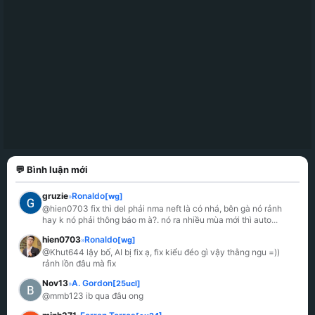
💬 Bình luận mới
gruzie
Ronaldo
[wg]
»
@hien0703 fix thì del phải nma neft là có nhá, bên gà nó rảnh 
hay k nó phải thông báo m à?. nó ra nhiều mùa mới thì auto
...
hien0703
Ronaldo
[wg]
»
@Khut644 lậy bố, AI bị fix ạ, fix kiểu đéo gì vậy thằng ngu =)) 
rảnh lồn đâu mà fix
Nov13
A. Gordon
[25ucl]
»
@mmb123 ib qua đâu ong