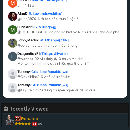
minh271
Ferran Torres
[eu24]
»
tìm 11 12 ạ
AlanK
R. Lewandowski
[cu]
»
@kien387616 rô béo nào thua 1 bậc ?
LuneWolf
G. Müller
[wg]
»
@LONDONISREDD do ông ko biết vô lê chứ đ phải do vô lê phế
John_Madrid
K. Mbappé
[26ts]
»
@bolaymay tất nhiên con này rùi ông
DragonBoyF1
Thiago Silva
[ld]
»
@Nanhoa_02 AI t thấy 8/10 so vs Maldini

Mỗi tội thể hình nhỏ quá nhiều quả tì k lại ST
Tommy
Cristiano Ronaldo
[ws]
»
@Chuoibibo216 ws6 đá khét lắm
Tommy
Cristiano Ronaldo
[ws]
»
@TayTraiChiCu đúng chuyền ngắn vs dài lỏ quá
Recently Viewed
Ronaldo
108
ST