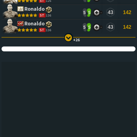
ST
126
Ronaldo
5
5
43
142
ST
136
Ronaldo
5
5
43
142
ST
136
+26