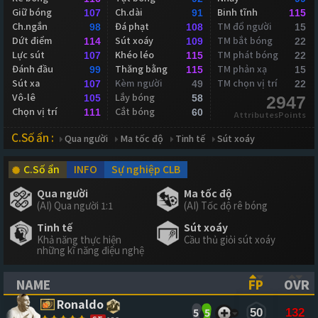
Giữ bóng
Ch.dài
Binh tĩnh
107
91
115
Ch.ngắn
Đá phạt
TM đổ người
98
108
15
Dứt điểm
Sút xoáy
TM bắt bóng
114
109
22
Lực sút
Khéo léo
TM phát bóng
107
115
22
Đánh đầu
Thăng bằng
TM phản xạ
99
115
15
Sút xa
Kèm người
TM chọn vị trí
107
49
22
Vô-lê
Lắy bóng
105
58
2947
Chọn vị trí
Cắt bóng
111
60
AttributesPoints
C.Số ẩn :
Qua người
Ma tốc độ
Tinh tế
Sút xoáy
C.Số ẩn
INFO
Sự nghiệp CLB
Qua người
Ma tốc độ
(AI) Qua người 1:1
(AI) Tốc độ rê bóng
Tinh tế
Sút xoáy
Khả năng thực hiện
Cầu thủ giỏi sút xoáy
những kĩ năng điệu nghệ
NAME
FP
OVR
(CLICK TO SORT ASCENDING)
(CLICK TO
(CL
Ronaldo
5
5
50
132