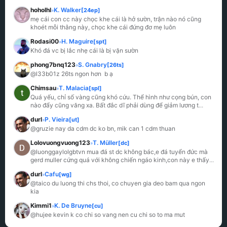
hoholhl
K. Walker
[24ep]
»
mẹ cái con cc này chọc khe cái là hở sườn, trận nào nó cũng 
khoét mỗi thằng này, chọc khe cái đứng đơ mẹ luôn
Rodasi00
H. Maguire
[spt]
»
Khó đá vc bị lắc nhẹ cái là bị vặn sườn
phong7bnq123
S. Gnabry
[26ts]
»
@l33b01z 26ts ngon hơn  b ạ
Chimsau
T. Malacia
[spl]
»
Quá yếu, chỉ số vàng cũng khó cứu. Thể hình như cọng bún, con 
nào đẩy cũng văng xa. Bất đắc dĩ phải dùng để giảm lương t
...
durl
P. Vieira
[ut]
»
@gruzie nay da cdm dc ko bn, mik can 1 cdm thuan
Lolovuongvuong123
T. Müller
[dc]
»
@luonggaylolgbtvn mua đá st dc không bác,e đá tuyển đức mà 
gerd muller cứng quá với không chiến ngáo kinh,con này e thấy
...
durl
Cafu
[wg]
»
@taico du luong thi chs thoi, co chuyen gia deo bam qua ngon 
kia
Kimmi1
K. De Bruyne
[cu]
»
@hujee kevin k co chi so vang nen cu chi so to ma mut