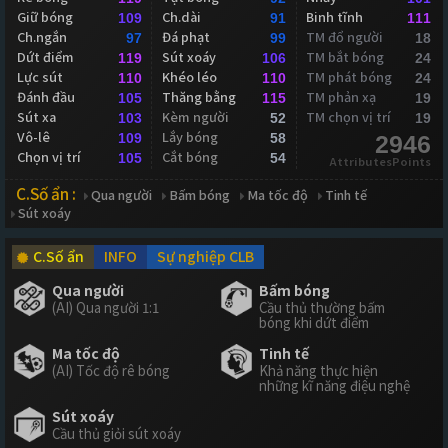
Giữ bóng
Ch.dài
Binh tĩnh
109
91
111
Ch.ngắn
Đá phạt
TM đổ người
97
99
18
Dứt điểm
Sút xoáy
TM bắt bóng
119
106
24
Lực sút
Khéo léo
TM phát bóng
110
110
24
Đánh đầu
Thăng bằng
TM phản xạ
105
115
19
Sút xa
Kèm người
TM chọn vị trí
103
52
19
Vô-lê
Lắy bóng
109
58
2946
Chọn vị trí
Cắt bóng
105
54
AttributesPoints
C.Số ẩn :
Qua người
Bấm bóng
Ma tốc độ
Tinh tế
Sút xoáy
C.Số ẩn
INFO
Sự nghiệp CLB
Qua người
Bấm bóng
(AI) Qua người 1:1
Cầu thủ thường bấm
bóng khi dứt điểm
Ma tốc độ
Tinh tế
(AI) Tốc độ rê bóng
Khả năng thực hiện
những kĩ năng điệu nghệ
Sút xoáy
Cầu thủ giỏi sút xoáy