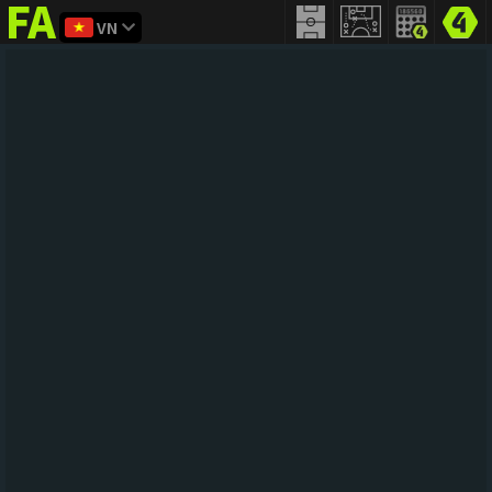
VN
FIFA
addict