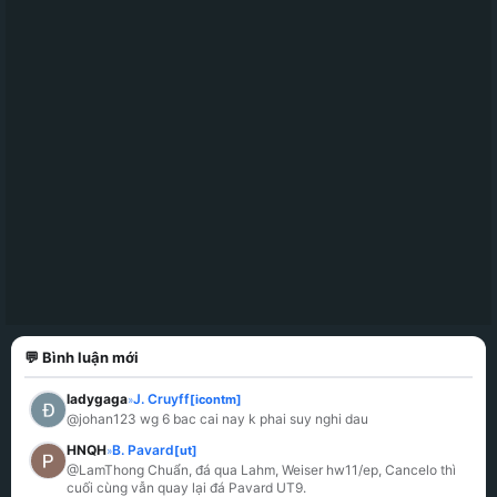
💬 Bình luận mới
ladygaga
J. Cruyff
[icontm]
»
@johan123 wg 6 bac cai nay k phai suy nghi dau
HNQH
B. Pavard
[ut]
»
@LamThong Chuẩn, đá qua Lahm, Weiser hw11/ep, Cancelo thì 
cuối cùng vẫn quay lại đá Pavard UT9.