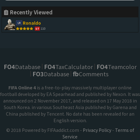
Recently Viewed
Ronaldo
110
ST
FO4
Database
FO4
TaxCalculator
FO4
Teamcolor
FO3
Database
fb
Comments
FIFA Online 4
is a free-to-play massively multiplayer online
football developed by EA Spearhead and published by Nexon. It was
announced on 2 November 2017, and released on 17 May 2018 in
South Korea. in various Southeast Asia published by Garena and
China published by Tencent. No date has been revealed for an
English version.
© 2018 Powered by FIFAaddict.com -
Privacy Policy
-
Terms of
Service