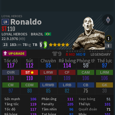
LOYAL HEROES
Ronaldo
ST
110
LOYAL HEROES
BRAZIL
22.9.1976
(49)
23
183
cm
78
kg
TB
5
5
WORKRATE
REPUTATION
9
UPGRADE
MID
MID
LEGENDARY
Tốc độ
Sút
Chuyền
Rê bóng
Phòng thủ
Thể lực
117
112
95
114
59
97
OVR
ST
L/RW
CF
CAM
L/RM
110
110
108
109
106
106
CM
CDM
L/RWB
L/RB
CB
GK
97
80
85
82
75
30
Sức mạnh
Phản ứng
Xoạc bóng
106
111
51
Tăng tốc
Penalty
Thể lực
119
105
101
Tốc độ
Tầm nhìn
Quyết đoán
117
96
71
Rê bóng
Tạt bóng
Nhảy
119
92
101