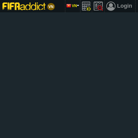
Login
VN
VN