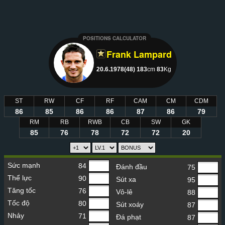
POSITIONS CALCULATOR
Frank Lampard
20.6.1978(48)
183
cm
83
Kg
ST
RW
CF
RF
CAM
CM
CDM
86
85
86
86
87
86
79
RM
RB
RWB
CB
SW
GK
85
76
78
72
72
20
Sức mạnh
84
Đánh đầu
75
Thể lực
90
Sút xa
95
Tăng tốc
76
Vô-lê
88
Tốc độ
80
Sút xoáy
87
Nhảy
71
Đá phạt
87