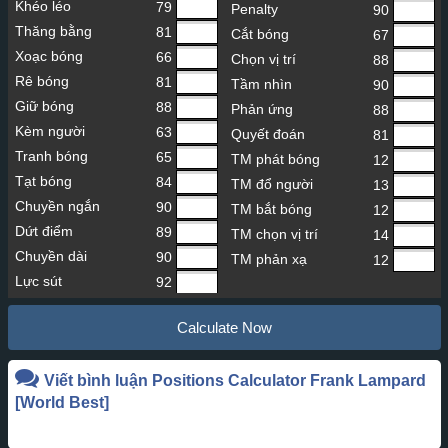
Khéo léo
79
Penalty
90
Thăng bằng
81
Cắt bóng
67
Xoạc bóng
66
Chọn vị trí
88
Rê bóng
81
Tầm nhìn
90
Giữ bóng
88
Phản ứng
88
Kèm người
63
Quyết đoán
81
Tranh bóng
65
TM phát bóng
12
Tạt bóng
84
TM đổ người
13
Chuyền ngắn
90
TM bắt bóng
12
Dứt điểm
89
TM chọn vị trí
14
Chuyền dài
90
TM phản xạ
12
Lực sút
92
Calculate Now
Viết bình luận Positions Calculator
Frank Lampard
[World Best]