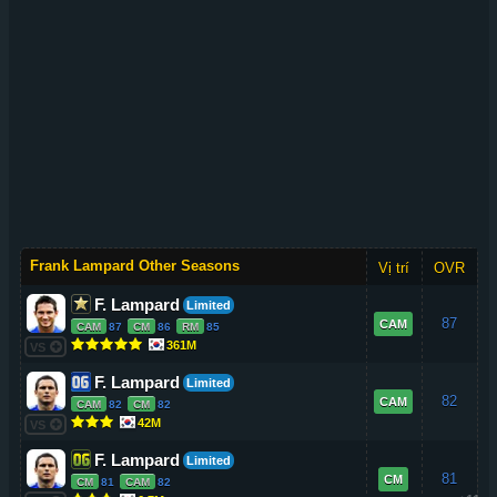
Frank Lampard Other Seasons
Vị trí
OVR
F. Lampard
Limited
87
CAM
CAM
87
CM
86
RM
85
361M
VS
F. Lampard
Limited
82
CAM
CAM
82
CM
82
42M
VS
F. Lampard
Limited
81
CM
CM
81
CAM
82