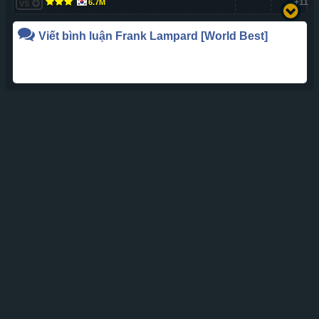
+11
6.7M
VS
Viết bình luận
Frank Lampard
[World Best]