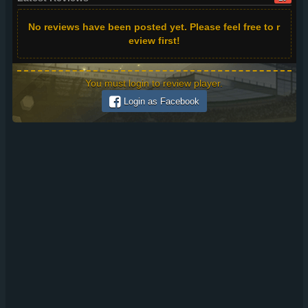
No reviews have been posted yet. Please feel free to r
eview first!
You must login to review player.
Login as Facebook