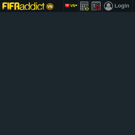
Login
VN
VN