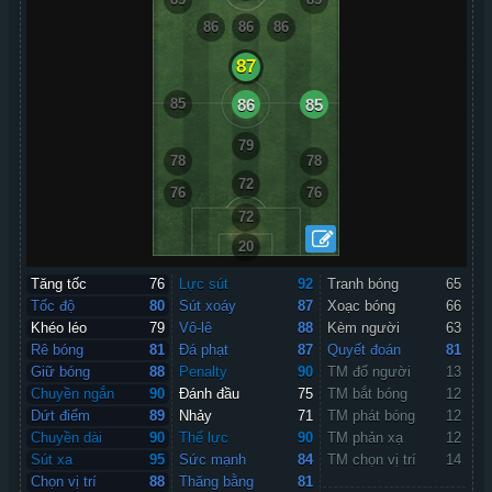
86
86
86
87
85
86
85
79
78
78
72
76
76
72
20
Tăng tốc
76
Lực sút
92
Tranh bóng
65
Tốc độ
80
Sút xoáy
87
Xoạc bóng
66
Khéo léo
79
Vô-lê
88
Kèm người
63
Rê bóng
81
Đá phạt
87
Quyết đoán
81
Giữ bóng
88
Penalty
90
TM đổ người
13
Chuyền ngắn
90
Đánh đầu
75
TM bắt bóng
12
Dứt điểm
89
Nhảy
71
TM phát bóng
12
Chuyền dài
90
Thể lực
90
TM phản xạ
12
Sút xa
95
Sức mạnh
84
TM chọn vị trí
14
Chọn vị trí
88
Thăng bằng
81