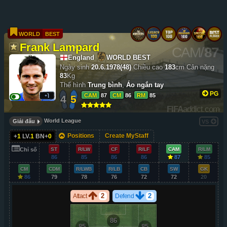
WORLD
BEST
Frank Lampard
CAM
/
87
England
WORLD BEST
Ngày sinh
20.6.1978(48)
Chiều cao
183
cm
Cân nặng
83
Kg
Thể hình
Trung bình
,
Áo ngắn tay
PG
CAM
87
CM
86
RM
85
4
5
FIFA
addict.com
World League
Giải đấu
VS
Positions
Create MyStaff
+
1
LV.
1
BN+
0
Chỉ số
ST
R/LW
CF
R/LF
CAM
R/LM
86
85
86
86
87
85
CM
CDM
R/LWB
R/LB
CB
SW
GK
86
79
78
76
72
72
20
2
2
Attact
Defend
86
85
85