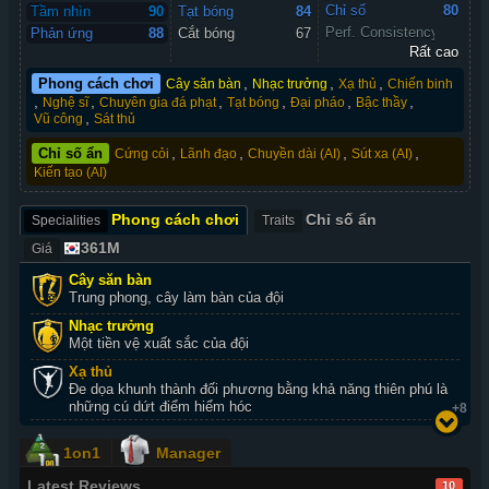
Chỉ số 
80
Tầm nhìn
90
Tạt bóng
84
Perf. Consistency
Phản ứng
88
Cắt bóng
67
Rất cao
,
,
,
Phong cách chơi
Cây săn bàn
Nhạc trưởng
Xạ thủ
Chiến binh
,
,
,
,
,
,
Nghệ sĩ
Chuyên gia đá phạt
Tạt bóng
Đại pháo
Bậc thầy
,
Vũ công
Sát thủ
,
,
,
,
Chỉ số ẩn
Cứng cỏi
Lãnh đạo
Chuyền dài (AI)
Sút xa (AI)
Kiến tạo (AI)
Phong cách chơi
Chỉ số ẩn
Specialities
Traits
361M
Giá
Cây săn bàn
Trung phong, cây làm bàn của đội
Nhạc trưởng
Một tiền vệ xuất sắc của đội
Xạ thủ
Đe dọa khunh thành đối phương bằng khả năng thiên phú là
những cú dứt điểm hiểm hóc
+8
1on1
Manager
Latest Reviews
10