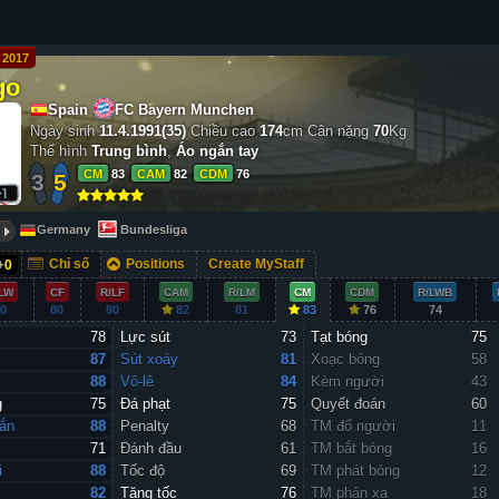
2017
go
Spain
FC Bayern Munchen
Ngày sinh
11.4.1991(35)
Chiều cao
174
cm
Cân nặng
70
Kg
Thể hình
Trung bình
,
Áo ngắn tay
CM
83
CAM
82
CDM
76
3
5
Germany
Bundesliga
Chỉ số
Positions
Create MyStaff
+
0
LW
CF
R/LF
CAM
R/LM
CM
CDM
R/LWB
0
80
80
82
81
83
76
74
78
Lực sút
73
Tạt bóng
75
87
Sút xoáy
81
Xoạc bóng
58
88
Vô-lê
84
Kèm người
43
g
75
Đá phạt
75
Quyết đoán
60
ắn
88
Penalty
68
TM đổ người
11
71
Đánh đầu
61
TM bắt bóng
16
i
88
Tốc độ
69
TM phát bóng
12
82
Tăng tốc
76
TM phản xạ
18