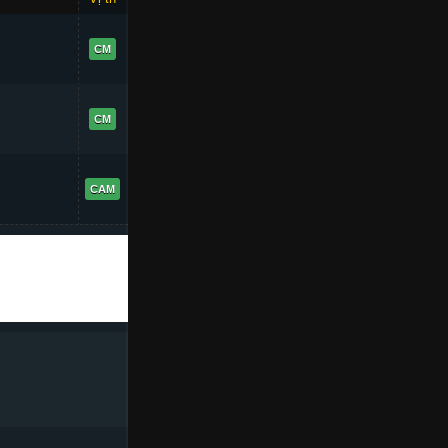
83
CM
76
CM
75
CAM
+2