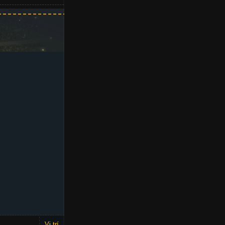
Vị trí
OVR