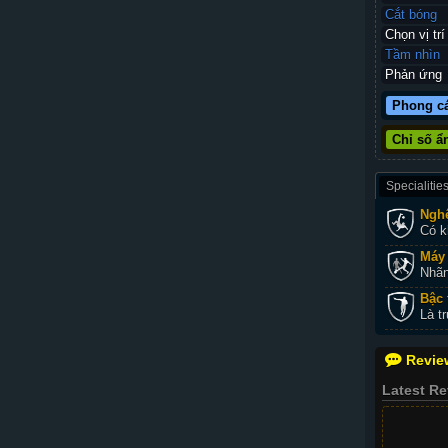
Cắt bóng
Chọn vị trí
Tầm nhìn
Phản ứng
Phong c
Chỉ số ẩ
Specialitie
Nghệ
Có k
Máy 
Nhãn
Bậc 
Là t
Revie
Latest R