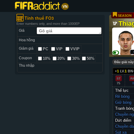
VN
SEASON
Tính thuế FO3
Thia
Enter numbers only, and more than 1000EP
Giá
Hoa hồng
Giảm giá
PC
VIP
VVIP
Coupon
10%
20%
30%
50%
Đấu giải này
Thu nhập
+
1
LV.
1
BN
ST
R/
75
8
Thể lực
Rê bóng
Giữ bóng
Tranh bón
Chuyền ng
Dứt điểm
Chuyền dà
Sút xa