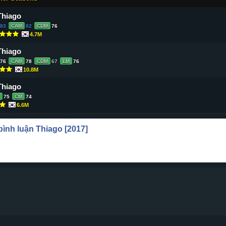
Thiago
83
CAM
82
CDM
76
4.7M
Thiago
76
CAM
78
CDM
67
LM
76
10.8M
Thiago
75
CM
74
6.6M
 bình luận
Thiago
[2017]