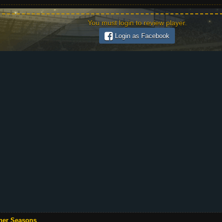
You must login to review player.
Login as Facebook
her Seasons