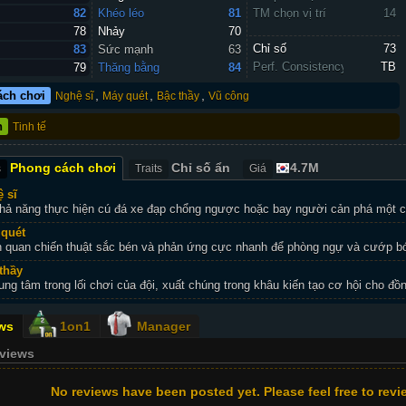
82
Khéo léo
81
TM chọn vị trí
14
78
Nhảy
70
Chỉ số 
73
83
Sức mạnh
63
Perf. Consistency
TB
79
Thăng bằng
84
,
,
,
ách chơi
Nghệ sĩ
Máy quét
Bậc thầy
Vũ công
n
Tinh tế
Phong cách chơi
Chỉ số ẩn
4.7M
s
Traits
Giá
 sĩ
hả năng thực hiện cú đá xe đạp chổng ngược hoặc bay người cản phá một c
quét
 quan chiến thuật sắc bén và phản ứng cực nhanh để phòng ngự và cướp b
thầy
rung tâm trong lối chơi của đội, xuất chúng trong khâu kiến tạo cơ hội cho đồn
ws
1on1
Manager
eviews
No reviews have been posted yet. Please feel free to revie