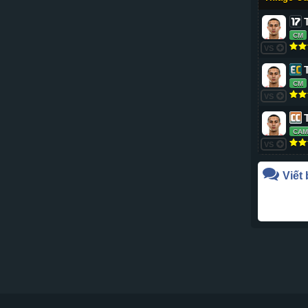
CM
VS
CM
VS
CAM
VS
Viết