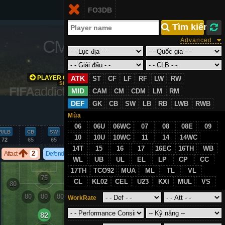
Login
FO3DB
VN
 Tìm kiếm
CM
/
83
Advanced
PLAYER GROWTH
ATK
ST
CF
LF
RF
LW
RW
SIMULATION
FIFA
addict.com
MID
CAM
CM
CDM
LM
RM
DEF
GK
CB
SW
LB
RB
LWB
RWB
VS
Mùa
06
06U
06WC
07
08
08E
09
R/LB
CB
SW
GK
10
10U
10WC
11
14
14WC
72
65
65
21
14T
15
16
17
16EC
16TH
WB
2
2
Attact
Defend
WL
UB
UL
EL
LP
CP
CC
17TH
TCO92
MUA
ML
TL
VL
75
CL
KL02
CEL
U23
KXI
MUL
VS
80
80
80
80
80
WorkRate
82