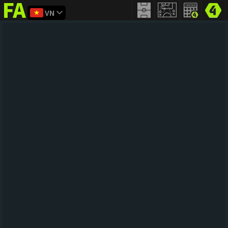
VN
FIFA
addict