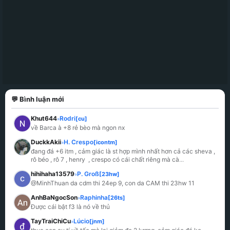
💬 Bình luận mới
Khut644
Rodri
[cu]
»
về Barca à +8 rẻ bèo mà ngon nx
DuckkAkii
H. Crespo
[icontm]
»
đang đá +6 itm , cảm giác là st hợp mình nhất hơn cả các sheva , 
rô béo , rô 7 , henry  , crespo có cái chất riêng mà cà
...
hihihaha13579
P. Groß
[23hw]
»
@MinhThuan da cdm thi 24ep 9, con da CAM thi 23hw 11
AnhBaNgocSon
Raphinha
[26ts]
»
Được cái bật f3 là nó về thủ
TayTraiChiCu
Lúcio
[jnm]
»