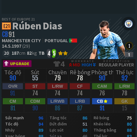
BEST OF EUROPE 21
Rúben Dias
CB
91
MANCHESTER CITY
PORTUGAL
14.5.1997
(29)
20
187
cm
82
kg
TB
4
5
WORKRATE
REPUTATION
4
UPGRADE
MID
HIGH
REGULAR PLAYER
Tốc độ
Sút
Chuyền
Rê bóng
Phòng thủ
Thể lực
90
55
79
78
90
92
OVR
ST
L/RW
CF
CAM
L/RM
91
74
74
74
76
78
CM
CDM
L/RWB
L/RB
CB
GK
81
90
86
87
91
15
Sức mạnh
Tăng tốc
Rê bóng
96
86
75
Tốc độ
Dứt điểm
Khéo léo
94
51
80
Nhảy
Lực sút
Thăng bằng
89
80
88
Xoạc bóng
Sút xa
Thể lực
88
46
83