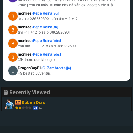
thua con cu tí về tốc mà lại giảm đc 2 lương, cảm giác đá ko 
khác j con cu mấy. Ai mùa này đá vẫn ok, đào tạo tốc tí là
...
monkee
Pepe Reina
[vtr]
»
ib zalo 0862826901 cần tìm +11 +12
monkee
Pepe Reina
[tb]
»
tìm +11 +12 ib zalo 0862826901
monkee
Pepe Reina
[ebs]
»
cần tìm +11 +12 ib zalo 0862826901
monkee
Pepe Reina
[ebs]
»
@Hithere con khong b
DragonBoyF1
G. Zambrotta
[ja]
»
+9 best rb Juventus
Recently Viewed
Rúben Dias
91
CB