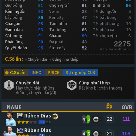
Giữ bóng
Chọn vị trí
Binh tĩnh
81
61
86
Kèm người
Vô-lê
TM đổ người
93
33
5
Lắy bóng
Penalty
TM bắt bóng
89
47
5
Ch.ngắn
Tầm nhìn
TM phát bóng
98
61
10
Đánh đầu
Tạt bóng
TM phản xạ
93
66
10
Cắt bóng
Ch.dài
TM chọn vị trí
91
99
6
Phản ứng
Đá phạt
90
48
2275
Quyết đoán
Sút xoáy
95
52
AttributesPoints
C.Số ẩn :
Chuyền dài
Cứng như thép
C.Số ẩn
INFO
PRICE
Sự nghiệp CLB
Chuyền dài
Cứng như thép
Hay thực hiện những
Rất khó bị chấn thương
đường chuyền dài (AI)
NAME
FP
OVR
(CLICK TO SORT ASCENDING)
(CLICK TO
(CL
Rúben Dias
4
5
22
111
CB
119
Rúben Dias
4
5
21
108
CB
116