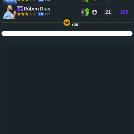
Rúben Dias
4
5
21
109
CB
117
+28