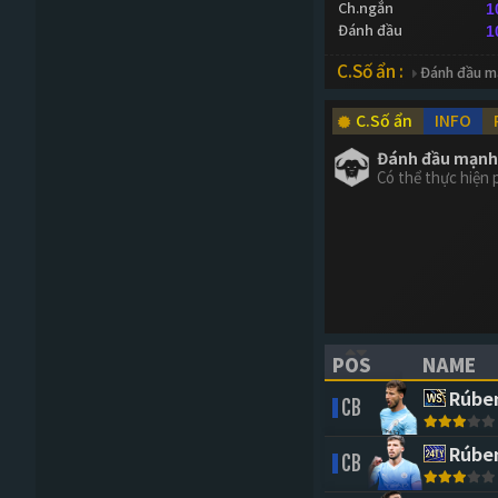
Ch.ngắn
1
Đánh đầu
1
C.Số ẩn :
Đánh đầu m
C.Số ẩn
INFO
Đánh đầu mạnh
Có thể thực hiện
POS
NAME
(CLICK TO SORT 
(CLICK 
Rúben
CB
Rúben
CB