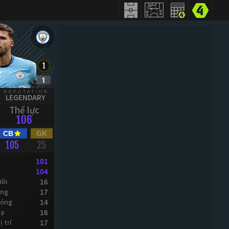
REPUTATION
LEGENDARY
Thể lực
106
CB
GK
105
25
101
104
ười
16
óng
17
bóng
14
xạ
16
 trí
17