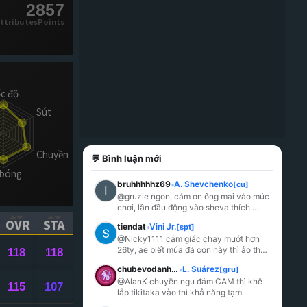
2857
ttributesPoints
💬 Bình luận mới
bruhhhhhz69
A. Shevchenko
[cu]
»
@gruzie ngon, cảm ơn ông mai vào múc 
chơi, lần đầu động vào sheva thích 
cách đá của nó thật sự luôn
OVR
STA
tiendat
Vini Jr.
[spt]
»
ICK TO SORT ASCENDING)
(CLICK TO SORT ASCENDING)
(CLICK TO SORT ASCENDING)
@Nicky1111 cảm giác chạy mướt hơn 
26ty, ae biết múa đá con này thì ảo thôi 
118
118
rồi ( đang đá +6 ở mức rank tinh anh ) , 
chubevodanh2612
L. Suárez
[gru]
»
nhượ
...
@AlanK chuyền ngu đám CAM thì khê 
115
107
lắp tikitaka vào thì khả năng tạm