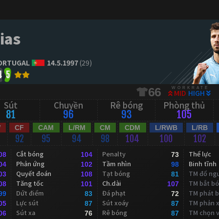
ias
ORTUGAL
14.5.1997
(29)
4
5
WORKRATE
66
MID
HIGH
Sút
Chuyền
Rê bóng
Phòng thủ
81
96
93
105
W
CF
CAM
L/RM
CM
CDM
L/RWB
L/RB
92
95
94
98
104
100
102
Cắt bóng
Penalty
Thể lực
08
104
73
Phản ứng
Tầm nhìn
Binh tĩnh
04
102
98
Quyết đoán
Tạt bóng
TM đổ ng
03
108
81
Tăng tốc
Ch.dài
TM bắt b
08
101
107
Dứt điểm
Đá phạt
TM phát 
99
83
72
Lực sút
Sút xoáy
TM phản 
05
87
87
Sút xa
Rê bóng
TM chọn vị
06
76
87