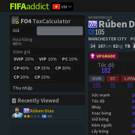
FIFA
addict
VN
WONDERBOYS
FO4
TaxCalculator
Rúben D
Giá
CB
105
MANCHESTER CITY
P
Hoa hồng
40%
24
187
cm
82
kg
TB
Giảm giá
UPGRADE
SVIP
20%
VIP
10%
PC
10%
Tốc độ
CP
40%
CP
35%
CP
30%
102
CP
20%
CP
10%
OVR
ST
L/R
105
92
92
Thu nhập
Sức mạnh
1
Recently Viewed
Tốc độ
1
Nhảy
1
Rúben Dias
Xoạc bóng
1
105
CB
Giữ bóng
Kèm người
1
Lắy bóng
1