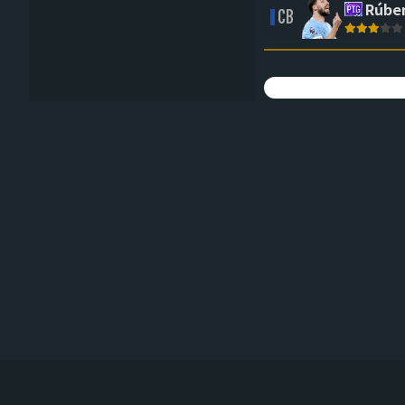
Rúben
CB