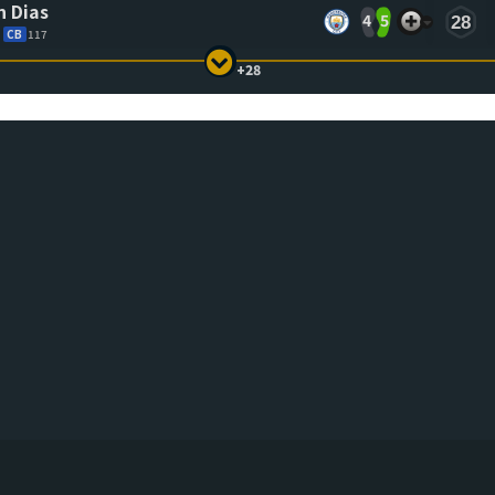
 Dias
4
5
28
CB
117
+28