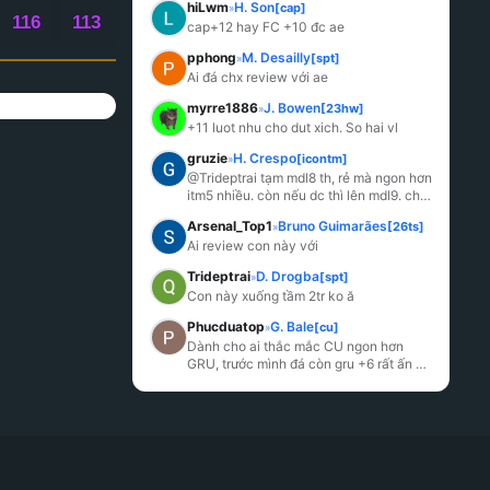
hiLwm
H. Son
[cap]
»
116
113
cap+12 hay FC +10 đc ae
pphong
M. Desailly
[spt]
»
Ai đá chx review với ae
myrre1886
J. Bowen
[23hw]
»
+11 luot nhu cho dut xich. So hai vl
gruzie
H. Crespo
[icontm]
»
@Trideptrai tạm mdl8 th, rẻ mà ngon hơn 
itm5 nhiều. còn nếu dc thì lên mdl9. chứ 
crespo itm5 chả có vị del j cả, trước đ
...
Arsenal_Top1
Bruno Guimarães
[26ts]
»
Ai review con này với
Trideptrai
D. Drogba
[spt]
»
Con này xuống tầm 2tr ko ă
Phucduatop
G. Bale
[cu]
»
Dành cho ai thắc mắc CU ngon hơn 
GRU, trước mình đá còn gru +6 rất ấn 
tượng khoản tì đè, tốc độ vs dứt điểm 
nên mình đá
...