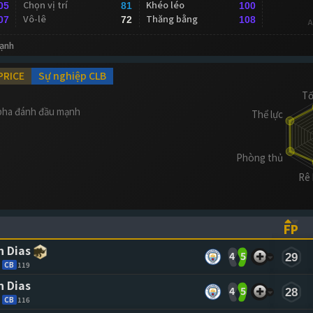
Chọn vị trí
Khéo léo
05
81
100
Vô-lê
Thăng bằng
07
72
108
A
ạnh
PRICE
Sự nghiệp CLB
 pha đánh đầu mạnh
FP
ASCENDING)
TO SORT ASCENDING)
(CL
 Dias
4
5
29
CB
119
 Dias
4
5
28
CB
116