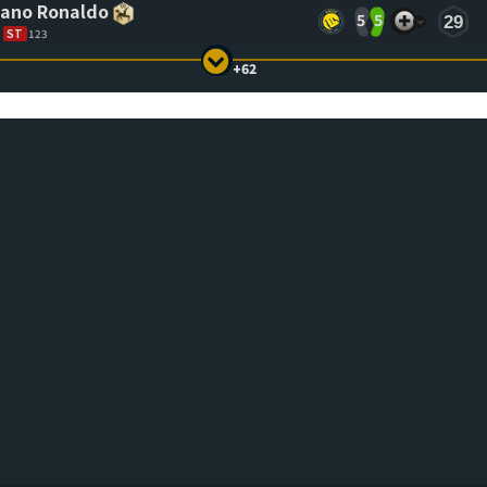
iano Ronaldo
5
5
29
ST
123
+62