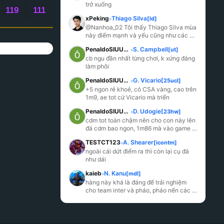
trở xuống
119
111
xPeking
Thiago Silva
[ld]
»
@Nanhoa_02 Tôi thấy Thiago Silva mùa 
này điểm mạnh và yếu cũng như các 
mùa trước, y như bạn nói, chỉ là m
...
PenaldoSIUUUUUU
S. Campbell
[ut]
»
cb ngu đần nhất từng chơi, k xứng đáng 
làm phôi
PenaldoSIUUUUUU
G. Vicario
[25ucl]
»
+5 ngon rẻ khoẻ, có CSA vàng, cao trên 
1m9, ae tot cứ Vicario mà triển
PenaldoSIUUUUUU
D. Udogie
[23hw]
»
cdm tot toàn chậm nên cho con này lên 
đá cdm bao ngon, 1m86 mà vào game to 
TESTCT123
A. Shearer
[icontm]
»
...
ngoài cái dứt điểm ra thì còn lại cụ đá 
như dái
kaieb
N. Kanu
[mdl]
»
hàng này khá là đáng để trải nghiệm 
cho team inter và pháo, pháo nến các 
bác cần 1 hàng to cao khoẻ để cắm thì 
kanu xài
...