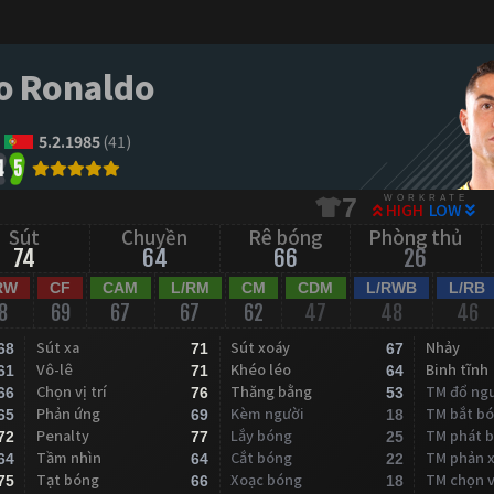
no Ronaldo
5.2.1985
(41)
4
5
WORKRATE
7
HIGH
LOW
Sút
Chuyền
Rê bóng
Phòng thủ
74
64
66
26
RW
CF
CAM
L/RM
CM
CDM
L/RWB
L/RB
8
69
67
67
62
47
48
46
Sút xa
Sút xoáy
Nhảy
68
71
67
Vô-lê
Khéo léo
Binh tĩnh
61
71
64
Chọn vị trí
Thăng bằng
TM đổ ng
66
76
53
Phản ứng
Kèm người
TM bắt b
65
69
18
Penalty
Lắy bóng
TM phát 
72
77
25
Tầm nhìn
Cắt bóng
TM phản 
64
64
22
Tạt bóng
Xoạc bóng
TM chọn vị
75
66
18