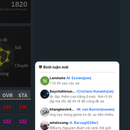
1820
ttributesPoints
💬 Bình luận mới
Laminate
M. Essien
[jnm]
»
+10 thì sao các ae
BaychoVenuoc123
Cristiano Ronaldo
[ch]
»
OVR
STA
đc lắp  thêm csa trắng ở mức  thẻ+5 thì   
ICK TO SORT ASCENDING)
(CLICK TO SORT ASCENDING)
(CLICK TO SORT ASCENDING)
lắp ma tốc độ thì rê đỡ cứng đk ae
133
136
khangkevin404
M. van Basten
[icontm]
»
ông nay trong game ko đc ưu tiên nhiều
122
122
windssong
A. Barzagli
[25hr]
»
@Barry_Nguyen đoán vội rank thế giới 