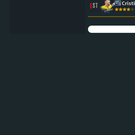
Crist
ST