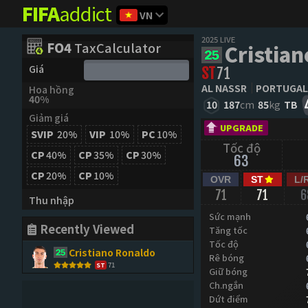
FIFA
addict
VN
2025 LIVE
FO4
TaxCalculator
Cristia
Giá
ST
71
AL NASSR
PORTUGAL
Hoa hồng
40%
10
187
cm
85
kg
TB
Giảm giá
UPGRADE
SVIP
20%
VIP
10%
PC
10%
Tốc độ
CP
40%
CP
35%
CP
30%
63
CP
20%
CP
10%
OVR
ST
L/
71
71
6
Thu nhập
Sức mạnh
Recently Viewed
Tăng tốc
Tốc độ
Cristiano Ronaldo
Rê bóng
71
ST
Giữ bóng
Ch.ngắn
Dứt điểm