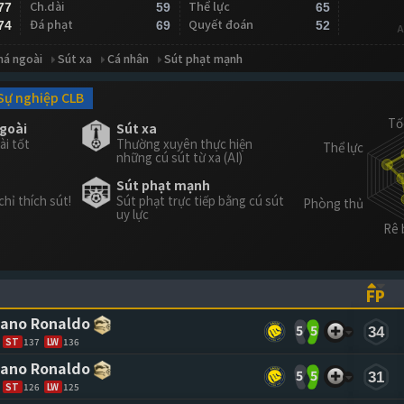
Ch.dài
Thể lực
77
59
65
Đá phạt
Quyết đoán
74
69
52
A
má ngoài
Sút xa
Cá nhân
Sút phạt mạnh
Sự nghiệp CLB
ngoài
Sút xa
ài tốt
Thường xuyên thực hiện
những cú sút từ xa (AI)
Sút phạt mạnh
chỉ thích sút!
Sút phạt trực tiếp bằng cú sút
uy lực
FP
ASCENDING)
TO SORT ASCENDING)
(CL
iano Ronaldo
5
5
34
ST
137
LW
136
iano Ronaldo
5
5
31
ST
126
LW
125