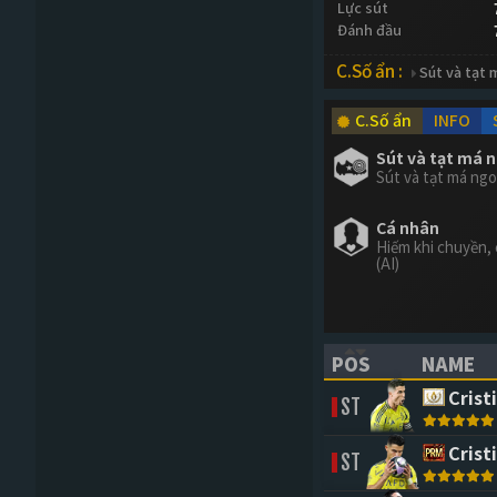
Lực sút
Đánh đầu
C.Số ẩn :
Sút và tạt 
C.Số ẩn
INFO
Sút và tạt má 
Sút và tạt má ngo
Cá nhân
Hiếm khi chuyền, 
(AI)
POS
NAME
(CLICK TO SORT 
(CLICK 
Crist
ST
Crist
ST