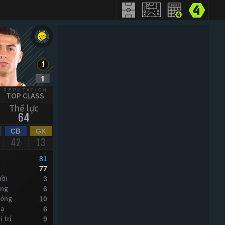
REPUTATION
TOP CLASS
Thể lực
64
CB
GK
42
13
81
77
ười
3
óng
6
bóng
10
xạ
6
 trí
9