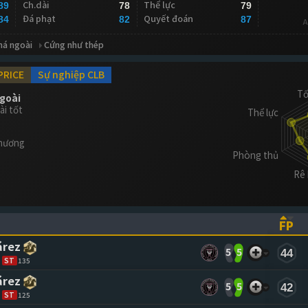
Ch.dài
Thể lực
89
78
79
Đá phạt
Quyết đoán
84
82
87
A
má ngoài
Cứng như thép
PRICE
Sự nghiệp CLB
ngoài
ài tốt
thương
FP
ASCENDING)
TO SORT ASCENDING)
(CL
árez
5
5
44
ST
135
árez
5
5
42
ST
125