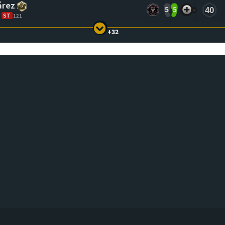
árez
5
5
40
ST
121
+32