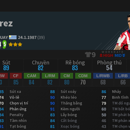
rez
UAY
24.1.1987
(39)
4
5
WORKRATE
9
HIGH
MID
Sút
Chuyền
Rê bóng
Phòng thủ
89
82
83
54
RW
CF
CAM
L/RM
CM
CDM
L/RWB
L/RB
3
85
84
82
80
70
68
66
Sút xa
Sút xoáy
Nhảy
85
88
86
Vô-lê
Khéo léo
Binh tĩnh
74
90
77
Chọn vị trí
Thăng bằng
TM đổ ng
70
90
79
Phản ứng
Kèm người
TM bắt b
84
91
60
Penalty
Lắy bóng
TM phát 
84
83
50
Tầm nhìn
Cắt bóng
TM phản 
83
84
46
Tạt bóng
Xoạc bóng
TM chọn vị
91
81
43