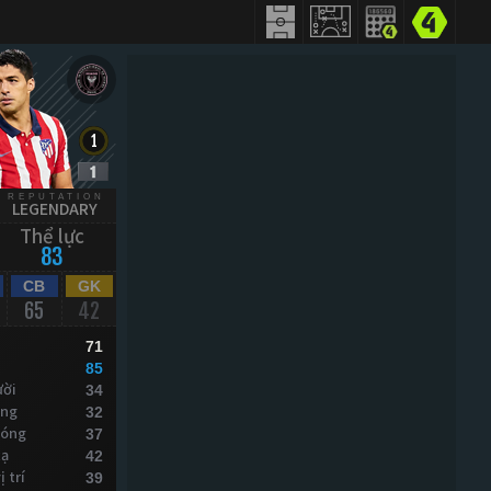
REPUTATION
LEGENDARY
Thể lực
83
CB
GK
65
42
71
85
ười
34
óng
32
bóng
37
xạ
42
 trí
39