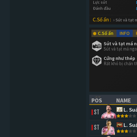
Lực sút
Đánh đầu
C.Số ẩn :
Sút và tạt 
C.Số ẩn
INFO
Sút và tạt má 
Sút và tạt má ngo
Cứng như thép
Rất khó bị chấn 
POS
NAME
(CLICK TO SORT 
(CLICK 
L. Su
ST
L. Su
ST