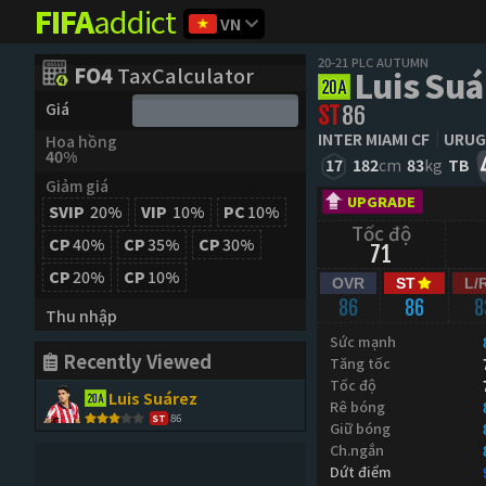
FIFA
addict
VN
20-21 PLC AUTUMN
FO4
TaxCalculator
Luis Suá
Giá
ST
86
INTER MIAMI CF
URUG
Hoa hồng
40%
17
182
cm
83
kg
TB
Giảm giá
UPGRADE
SVIP
20%
VIP
10%
PC
10%
Tốc độ
CP
40%
CP
35%
CP
30%
71
CP
20%
CP
10%
OVR
ST
L/
86
86
8
Thu nhập
Sức mạnh
Recently Viewed
Tăng tốc
Tốc độ
Luis Suárez
Rê bóng
86
ST
Giữ bóng
Ch.ngắn
Dứt điểm