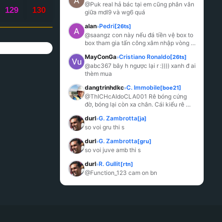
@Puk real hả bác tại em cũng phân vân 
129
130
giữa mdl9 và wg6 quá
alan
Pedri
[26ts]
»
@saangz con này nếu đá tiền vệ box to 
box tham gia tấn công xâm nhập vòng 
cấm nhiều thì cái ảo thuật gia lại ngon 
MayConGa
Cristiano Ronaldo
[26ts]
»
hơn nh
...
@abc367 bây h ngược lại r :)))) xanh đ ai 
thèm mua
dangtrinhdkc
C. Immobile
[boe21]
»
@ThICHcAIdoCLA001 Rê bóng cứng 
đờ, bóng lại còn xa chân. Cái kiểu rê 
bóng của nó làm cho tư thế sút rất khó 
durl
G. Zambrotta
[ja]
»
thành 1 cú d
...
so voi gru thi s
durl
G. Zambrotta
[gru]
»
so voi juve amb thi s
durl
R. Gullit
[rtn]
»
@Function_123 cam on bn