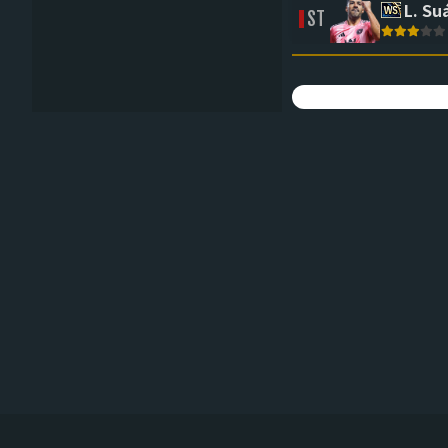
L. Su
ST