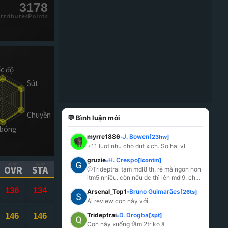
3178
ttributesPoints
💬 Bình luận mới
myrre1886
J. Bowen
[23hw]
»
+11 luot nhu cho dut xich. So hai vl
gruzie
H. Crespo
[icontm]
»
OVR
STA
@Trideptrai tạm mdl8 th, rẻ mà ngon hơn 
itm5 nhiều. còn nếu dc thì lên mdl9. chứ 
ICK TO SORT ASCENDING)
(CLICK TO SORT ASCENDING)
(CLICK TO SORT ASCENDING)
crespo itm5 chả có vị del j cả, trước đ
...
136
134
Arsenal_Top1
Bruno Guimarães
[26ts]
»
Ai review con này với
146
146
Trideptrai
D. Drogba
[spt]
»
Con này xuống tầm 2tr ko ă