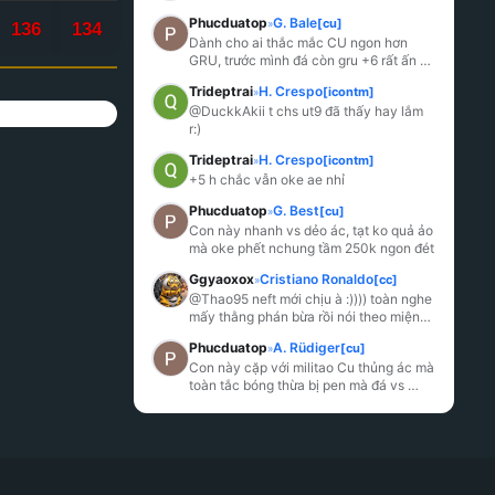
Phucduatop
G. Bale
[cu]
»
136
134
Dành cho ai thắc mắc CU ngon hơn 
GRU, trước mình đá còn gru +6 rất ấn 
tượng khoản tì đè, tốc độ vs dứt điểm 
Trideptrai
H. Crespo
[icontm]
»
nên mình đá
...
@DuckkAkii t chs ut9 đã thấy hay lắm 
r:)
Trideptrai
H. Crespo
[icontm]
»
+5 h chắc vẫn oke ae nhỉ
Phucduatop
G. Best
[cu]
»
Con này nhanh vs dẻo ác, tạt ko quả ảo 
mà oke phết nchung tầm 250k ngon đét
Ggyaoxox
Cristiano Ronaldo
[cc]
»
@Thao95 neft mới chịu à :)))) toàn nghe 
mấy thằng phán bừa rồi nói theo miệng, 
nó ra mùa mới chỉ số ẩn vàng, chỉ số 
Phucduatop
A. Rüdiger
[cu]
»
cao
...
Con này cặp với militao Cu thủng ác mà 
toàn tắc bóng thừa bị pen mà đá vs 
Nacho lại khôn ác :v ảo vl