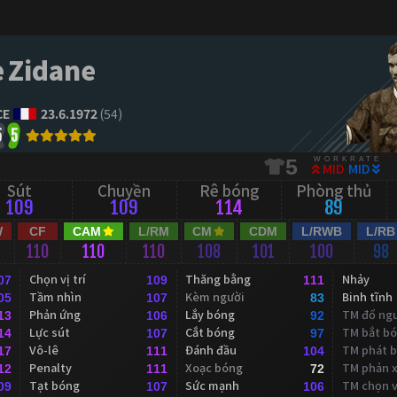
e Zidane
CE
23.6.1972
(54)
5
5
WORKRATE
5
MID
MID
Sút
Chuyền
Rê bóng
Phòng thủ
109
109
114
89
W
CF
CAM
L/RM
CM
CDM
L/RWB
L/RB
110
110
110
108
101
100
98
Chọn vị trí
Thăng bằng
Nhảy
07
109
111
Tầm nhìn
Kèm người
Binh tĩnh
05
107
83
Phản ứng
Lắy bóng
TM đổ ng
13
106
92
Lực sút
Cắt bóng
TM bắt b
14
107
97
Vô-lê
Đánh đầu
TM phát 
17
111
104
Penalty
Xoạc bóng
TM phản 
12
111
72
Tạt bóng
Sức mạnh
TM chọn vị
09
107
106