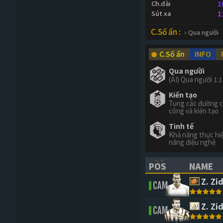
Ch.dài
1
Sút xa
1
C.Số ẩn :
Qua người
C.Số ẩn
INFO
Qua người
(AI) Qua người 1:1
Kiến tạo
Tung các đường 
công và kiến tạo
Tinh tế
Khả năng thực hi
năng điệu nghệ
POS
NAME
(CLICK TO SORT 
(CLICK 
Z. Zi
CAM
Z. Zi
CAM