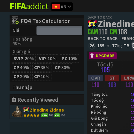
FIFA
addict
VN
BACK TO BACK
FO4
TaxCalculator
Zinedin
Giá
CAM
110
CM
108
BACK TO BACK
FRAN
Hoa hồng
40%
26
185
cm
77
kg
TB
Giảm giá
UPGRADE
SVIP
20%
VIP
10%
PC
10%
Tốc độ
CP
40%
CP
35%
CP
30%
105
CP
20%
CP
10%
OVR
ST
L/R
110
109
110
Thu nhập
Tăng tốc
1
Recently Viewed
Tốc độ
1
Khéo léo
1
Zinedine Zidane
Rê bóng
1
108
106
CAM
CM
Giữ bóng
1
Ch.ngắn
1
Dứt điểm
1