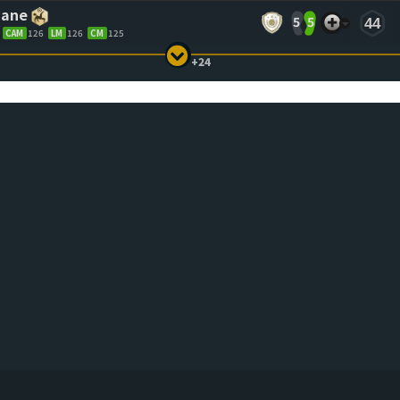
dane
5
5
44
CAM
126
LM
126
CM
125
+24