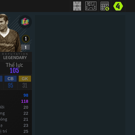
REPUTATION
LEGENDARY
Thể lực
105
CB
GK
95
31
98
118
ười
20
óng
22
bóng
21
xạ
23
 trí
25