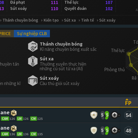
Đá phạt
Thể lực
08
111
107
Sút xoáy
Quyết đoán
13
110
102
A
Thánh chuyền bóng
Kiến tạo
Sút xa
Tinh tế
Sút xoáy
PRICE
Sự nghiệp CLB
Thánh chuyền bóng
Kĩ năng chuyền bóng xuất sắc
Sút xa
chuyền tấn
Thường xuyên thực hiện
những cú sút từ xa (AI)
Sút xoáy
ện những kĩ
Cầu thủ giỏi sút xoáy
FP
ASCENDING)
TO SORT ASCENDING)
(CL
dane
5
5
54
CAM
126
LM
126
CM
125
dane
5
5
48
CAM
136
LM
136
CM
135