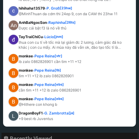
hihihaha13579
P. Groß
[23hw]
»
@MinhThuan da cdm thi 24ep 9, con da CAM thi 23hw 11
AnhBaNgocSon
Raphinha
[26ts]
»
Được cái bật f3 là nó về thủ
TayTraiChiCu
Lúcio
[jnm]
»
thua con cu tí về tốc mà lại giảm đc 2 lương, cảm giác đá ko 
khác j con cu mấy. Ai mùa này đá vẫn ok, đào tạo tốc tí là
...
monkee
Pepe Reina
[vtr]
»
ib zalo 0862826901 cần tìm +11 +12
monkee
Pepe Reina
[tb]
»
tìm +11 +12 ib zalo 0862826901
monkee
Pepe Reina
[ebs]
»
cần tìm +11 +12 ib zalo 0862826901
monkee
Pepe Reina
[ebs]
»
@Hithere con khong b
DragonBoyF1
G. Zambrotta
[ja]
»
+9 best rb Juventus
Recently Viewed