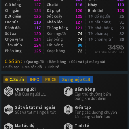
Giữ bóng
Ch.dài
Nhảy
127
118
113
Ch.ngắn
Đá phạt
Binh tĩnh
124
120
128
Dứt điểm
Sút xoáy
TM đổ người
125
125
25
Lực sút
Khéo léo
TM bắt bóng
119
127
31
Đánh đầu
Thăng bằng
TM phát bóng
117
121
23
Sút xa
Kèm người
TM phản xạ
120
74
32
Chọn vị trí
Lắy bóng
TM chọn vị trí
124
74
30
Tầm nhìn
Cắt bóng
124
86
3495
Phản ứng
Xoạc bóng
125
72
AttributesPoints
C.Số ẩn :
Qua người
Bấm bóng
Sút và tạt má ngoài
Kiến tạo
Ma tốc độ
Tinh tế
C.Số ẩn
INFO
PRICE
Sự nghiệp CLB
Qua người
Bấm bóng
(AI) Qua người 1:1
Cầu thủ thường bấm
bóng khi dứt điểm
Sút và tạt má ngoài
Kiến tạo
Sút và tạt má ngoài tốt
Tung các đường chuyền
tấn công và kiến tạo
Ma tốc độ
Tinh tế