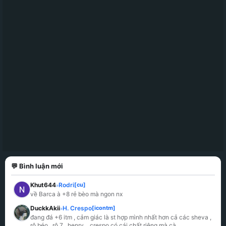
💬 Bình luận mới
Khut644
Rodri
[cu]
»
về Barca à +8 rẻ bèo mà ngon nx
DuckkAkii
H. Crespo
[icontm]
»
đang đá +6 itm , cảm giác là st hợp mình nhất hơn cả các sheva , 
rô béo , rô 7 , henry  , crespo có cái chất riêng mà cà
...