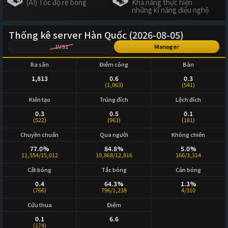
(AI) Tốc độ rê bóng
Khả năng thực hiện
những kĩ năng điệu nghệ
Thống kê server Hàn Quốc (2026-08-05)
1VS1
Manager
Ra sân
Điểm công
Bàn
1,813
0.6
0.3
(1,063)
(541)
Kiến tạo
Trúng đích
Lệch đích
0.3
0.5
0.1
(522)
(963)
(181)
Chuyền chuẩn
Qua người
Không chiến
77.0%
84.8%
5.0%
11,554/15,012
10,868/12,816
166/3,314
Cắt bóng
Tắc bóng
Cản bóng
0.4
64.3%
1.3%
(766)
796/1,238
4/310
Cứu thua
Điểm
0.1
6.6
(174)