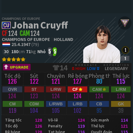
CHAMPIONS OF EUROPE
Johan Cruyff
CF
124
CAM
124
CHAMPIONS OF EUROPE
HOLLAND
25.4.1947
(79)
30
180
cm
71
kg
Nhỏ
5
5
WORKRATE
REPUTATION
14
UPGRADE
HIGH
LOW
LEGENDARY
Tốc độ
Sút
Chuyền
Rê bóng
Phòng thủ
Thể lực
126
122
121
127
80
115
OVR
ST
L/RW
CF
CAM
L/RM
124
123
124
124
124
124
CM
CDM
L/RWB
L/RB
CB
GK
119
104
105
102
95
39
Tăng tốc
Vô-lê
Sức mạnh
128
124
114
Tốc độ
Penalty
Thể lực
126
119
121
Rê bóng
Tạt bóng
Quyết đoán
128
116
115