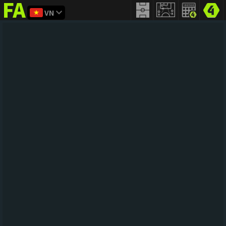
VN
FIFA
addict