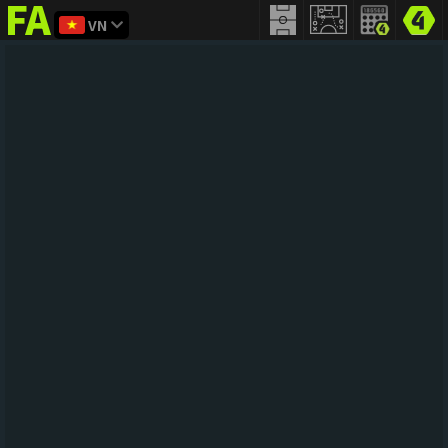
VN
FIFA
addict