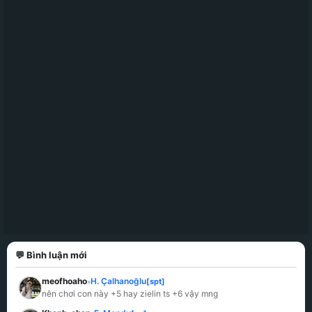
💬 Bình luận mới
meofhoaho
H. Çalhanoğlu
[spt]
»
nên chơi con này +5 hay zielin ts +6 vậy mng