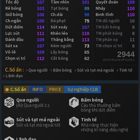
Tốc độ
Tầm nhìn
Quyết đoán
107
101
109
Rê bóng
Tạt bóng
Nhảy
103
89
110
Giữ bóng
Ch.dài
Binh tĩnh
106
98
110
Ch.ngắn
Đá phạt
TM đổ người
100
75
10
Dứt điểm
Sút xoáy
TM bắt bóng
114
107
8
Lực sút
Khéo léo
TM phát bóng
111
110
8
Đánh đầu
Thăng bằng
TM phản xạ
109
113
11
Sút xa
Kèm người
TM chọn vị trí
107
73
6
Vô-lê
Lắy bóng
109
65
2944
Chọn vị trí
Cắt bóng
112
62
AttributesPoints
C.Số ẩn :
Qua người
Bấm bóng
Sút và tạt má ngoài
Tinh tế
Lãnh đạo
C.Số ẩn
INFO
PRICE
Sự nghiệp CLB
Qua người
Bấm bóng
(AI) Qua người 1:1
Cầu thủ thường bấm
bóng khi dứt điểm
Sút và tạt má ngoài
Tinh tế
Sút và tạt má ngoài tốt
Khả năng thực hiện
những kĩ năng điệu nghệ
Lãnh đạo