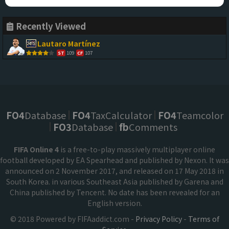
Recently Viewed
Lautaro Martínez
109
107
ST
CF
FO4
Database
FO4
TaxCalculator
FO4
Teamcolor
FO3
Database
fb
Comments
FIFA Online 4
is a free-to-play massively multiplayer online
football developed by EA Spearhead and published by Nexon. It was
announced on 2 November 2017, and released on 17 May 2018 in
South Korea. in various Southeast Asia published by Garena and
China published by Tencent. No date has been revealed for an
English version.
© 2018 Powered by FIFAaddict.com -
Privacy Policy
-
Terms of