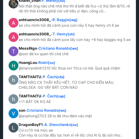
Khanh_chan
F. Mendy
[cu]
»
Nói thật ông nào chê nhà thơ thì đ biết đá fco =)) thủ tầm 8/10, rê 
rắt thì thôi không phải nói với tiểu zi đan, công cũ
...
anhtuancte3008_
R. Baggio
[wg]
»
ae cho mình hỏi đá cánh juve con này 5 hay henry ch 6 ae
anhtuancte3008_
T. Henry
[ch]
»
ae cho mình hỏi đá cánh juve lấy con này +6 hay baggio wg 5 ae
MessiNgo
Cristiano Ronaldo
[ws]
»
@son đá ko quen thì chả chê
HoangLou
Rodri
[cu]
»
@maivanbinh1210 tốc thua ovr 10cs cơ mà. Quá quá chậm
TAMTHAITU
P. Čech
[cfa]
»
ÔNG NÀO CX THẤY KÊU HẾT, TỪ CAP CHO ĐẾN MÀU 
CHELSEA ::00 VẬY BẮT CON NÀO
TAMTHAITU
P. Čech
[cap]
»
+11 BẮT OK KO AE
son
Cristiano Ronaldo
[ws]
»
@anphong2703 26 ts đá như đám vào mặt
DragonBoyF1
A. Shevchenko
[cu]
»
Cứ cc10 mà múc ae

Còn này là cú lừa đấy lực hơn xí về tốc chứ AI lù đù sút như
...