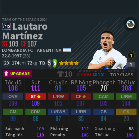
TEAM OF THE SEASON 2024
Lautaro
Martínez
ST
109
CF
107
LOMBARDIA FC
ARGENTINA
22.8.1997
(28)
29
174
cm
72
kg
TB
5
5
WORKRATE
REPUTATION
10
UPGRADE
HIGH
MID
TOP CLASS
Tốc độ
Sút
Chuyền
Rê bóng
Phòng thủ
Thể lực
108
111
96
105
70
108
OVR
ST
L/RW
CF
CAM
L/RM
109
109
105
107
105
104
CM
CDM
L/RWB
L/RB
CB
GK
99
88
87
85
84
20
Sức mạnh
Phản ứng
Xoạc bóng
109
112
58
Tăng tốc
Penalty
Thể lực
110
106
106