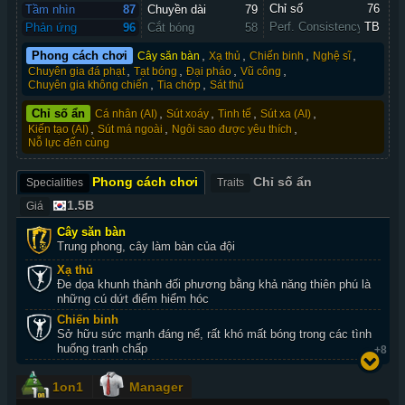
Chỉ số 
76
Tầm nhìn
87
Chuyền dài
79
Perf. Consistency
TB
Phản ứng
96
Cắt bóng
58
,
,
,
,
Phong cách chơi
Cây săn bàn
Xạ thủ
Chiến binh
Nghệ sĩ
,
,
,
,
Chuyên gia đá phạt
Tạt bóng
Đại pháo
Vũ công
,
,
Chuyên gia không chiến
Tia chớp
Sát thủ
,
,
,
,
Chỉ số ẩn
Cá nhân (AI)
Sút xoáy
Tinh tế
Sút xa (AI)
,
,
,
Kiến tạo (AI)
Sút má ngoài
Ngôi sao được yêu thích
Nỗ lực đến cùng
Phong cách chơi
Chỉ số ẩn
Specialities
Traits
1.5B
Giá
Cây săn bàn
Trung phong, cây làm bàn của đội
Xạ thủ
Đe dọa khunh thành đối phương bằng khả năng thiên phú là
những cú dứt điểm hiểm hóc
Chiến binh
Sở hữu sức mạnh đáng nể, rất khó mất bóng trong các tình
huống tranh chấp
+8
1on1
Manager