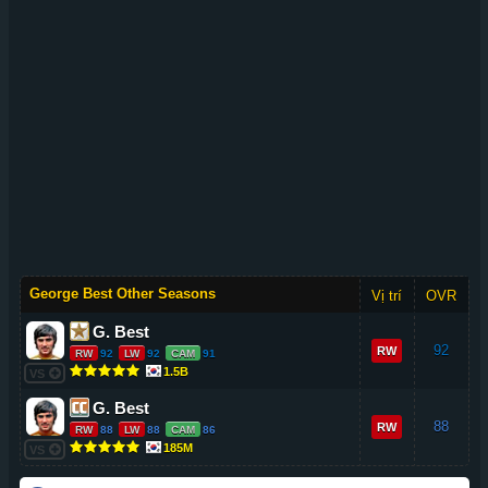
George Best Other Seasons
Vị trí
OVR
G. Best
92
RW
RW
92
LW
92
CAM
91
1.5B
VS
G. Best
88
RW
RW
88
LW
88
CAM
86
185M
VS