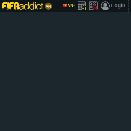
Login
VN
VN