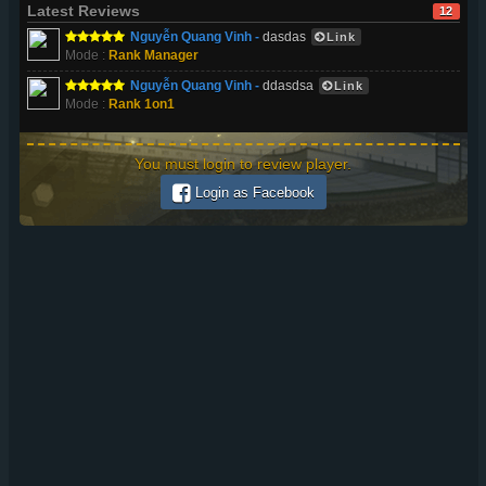
Latest Reviews
12
Nguyễn Quang Vinh -
dasdas
Link
Mode :
Rank Manager
Nguyễn Quang Vinh -
ddasdsa
Link
Mode :
Rank 1on1
You must login to review player.
Login as Facebook