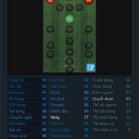
92
92
92
92
91
91
85
91
72
76
76
66
73
73
66
19
Tăng tốc
95
Lực sút
92
Tranh bóng
50
Tốc độ
96
Sút xoáy
91
Xoạc bóng
46
Khéo léo
96
Vô-lê
88
Kèm người
53
Rê bóng
98
Đá phạt
87
Quyết đoán
63
Giữ bóng
96
Penalty
86
TM đổ người
11
Tạt bóng
88
Đánh đầu
84
TM bắt bóng
10
Chuyền ngắn
84
Nhảy
77
TM phát bóng
10
Dứt điểm
95
Thể lực
93
TM phản xạ
11
Sút xa
89
Sức mạnh
90
TM chọn vị trí
9
Chọn vị trí
88
Thăng bằng
95