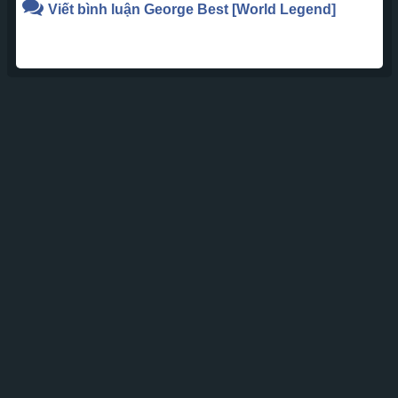
Viết bình luận
George Best
[World Legend]