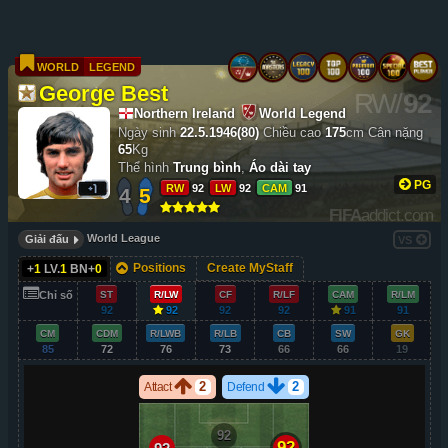
WORLD
LEGEND
George Best
RW
/
92
Northern Ireland
World Legend
Ngày sinh
22.5.1946(80)
Chiều cao
175
cm
Cân nặng
65
Kg
Thể hình
Trung bình
,
Áo dài tay
PG
RW
92
LW
92
CAM
91
4
5
FIFA
addict.com
World League
Giải đấu
VS
Positions
Create MyStaff
+
1
LV.
1
BN+
0
Chỉ số
ST
R/LW
CF
R/LF
CAM
R/LM
92
92
92
92
91
91
CM
CDM
R/LWB
R/LB
CB
SW
GK
85
72
76
73
66
66
19
2
2
Attact
Defend
92
92