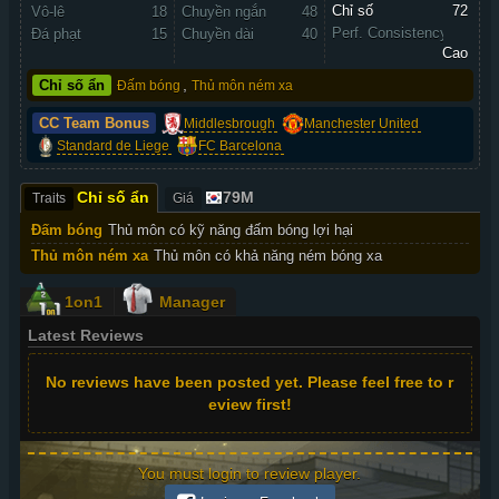
Chỉ số 
72
Vô-lê
18
Chuyền ngắn
48
Perf. Consistency
Đá phạt
15
Chuyền dài
40
Cao
,
Chỉ số ẩn
Đấm bóng
Thủ môn ném xa
CC Team Bonus
Middlesbrough
Manchester United
Standard de Liege
FC Barcelona
Chỉ số ẩn
79M
Traits
Giá
Đấm bóng
Thủ môn có kỹ năng đấm bóng lợi hại
Thủ môn ném xa
Thủ môn có khả năng ném bóng xa
1on1
Manager
Latest Reviews
No reviews have been posted yet. Please feel free to r
eview first!
You must login to review player.