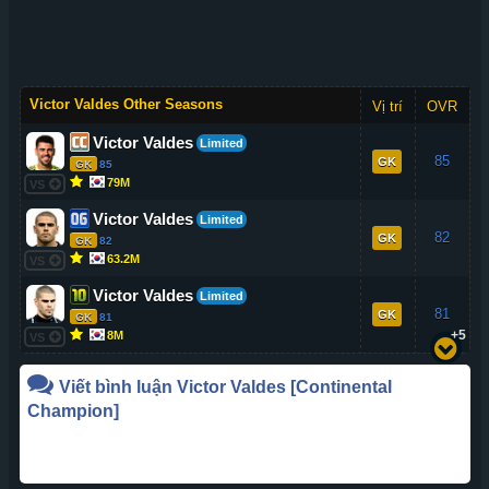
Victor Valdes Other Seasons
Vị trí
OVR
Victor Valdes
Limited
85
GK
GK
85
79M
VS
Victor Valdes
Limited
82
GK
GK
82
63.2M
VS
Victor Valdes
Limited
81
GK
GK
81
+5
8M
VS
Viết bình luận
Victor Valdes
[Continental
Champion]