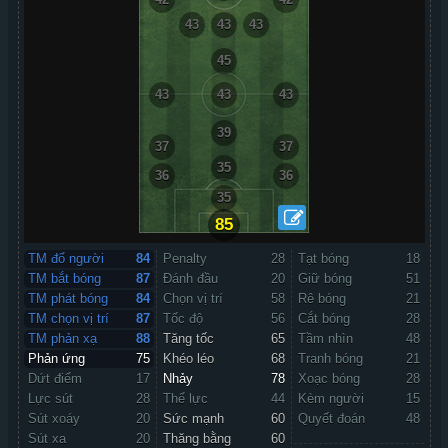
43
43
43
45
43
43
43
39
37
37
35
36
36
35
85
TM đổ người
84
Penalty
28
Tạt bóng
18
TM bắt bóng
87
Đánh đầu
20
Giữ bóng
51
TM phát bóng
84
Chọn vị trí
58
Rê bóng
21
TM chọn vị trí
87
Tốc độ
56
Cắt bóng
28
TM phản xạ
88
Tăng tốc
65
Tầm nhìn
48
Phản ứng
75
Khéo léo
68
Tranh bóng
21
Dứt điểm
17
Nhảy
78
Xoạc bóng
28
Lực sút
28
Thể lực
44
Kèm người
15
Sút xoáy
20
Sức mạnh
60
Quyết đoán
48
Sút xa
20
Thăng bằng
60