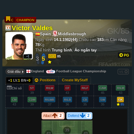
C
CHAMPION
Victor Valdes
GK
/
85
Spain
Middlesbrough
Ngày sinh
14.1.1982(44)
Chiều cao
183
cm
Cân nặng
78
Kg
Thể hình
Trung bình
,
Áo ngắn tay
PG
GK
85
3
5
FIFA
addict.com
England
Football League Championship
Giải đấu
VS
Positions
Create MyStaff
+
1
LV.
1
BN+
0
Chỉ số
ST
R/LW
CF
R/LF
CAM
R/LM
39
42
43
43
45
43
CM
CDM
R/LWB
R/LB
CB
SW
GK
43
39
37
36
35
35
85
2
2
Attact
Defend
39
42
42