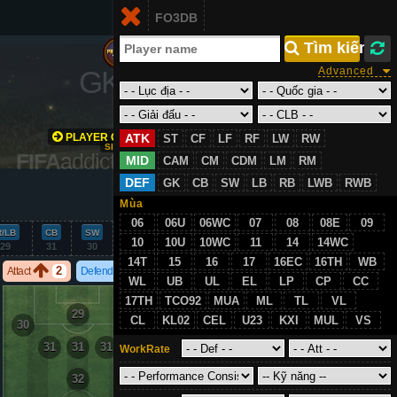
Login
FO3DB
VN
 Tìm kiếm
KR
GK
/
86
Advanced
PLAYER GROWTH
ATK
ST
CF
LF
RF
LW
RW
SIMULATION
FIFA
addict.com
MID
CAM
CM
CDM
LM
RM
DEF
GK
CB
SW
LB
RB
LWB
RWB
VS
Mùa
06
06U
06WC
07
08
08E
09
R/LB
CB
SW
GK
10
10U
10WC
11
14
14WC
29
31
30
86
14T
15
16
17
16EC
16TH
WB
2
2
Attact
Defend
WL
UB
UL
EL
LP
CP
CC
17TH
TCO92
MUA
ML
TL
VL
29
CL
KL02
CEL
U23
KXI
MUL
VS
30
30
31
31
31
WorkRate
32