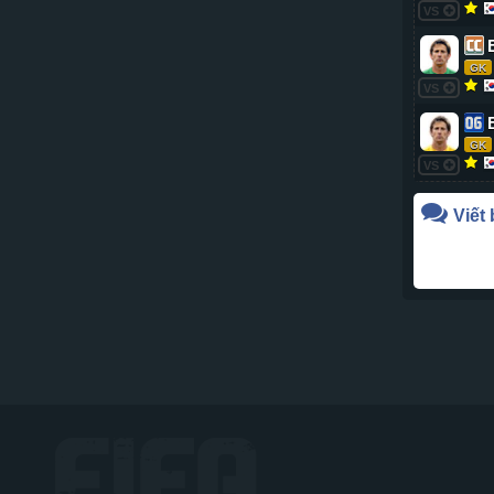
VS
GK
VS
GK
VS
Viết