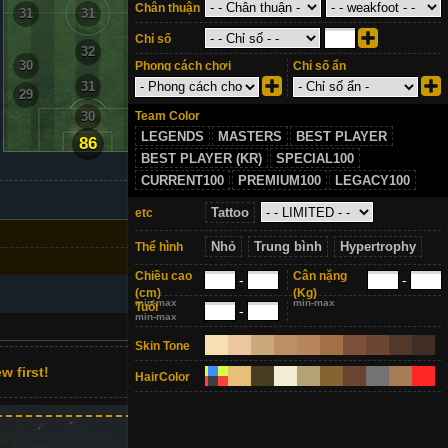
Chân thuận
31
31
31
Chỉ số
32
30
30
Phong cách chơi
Chỉ số ẩn
31
29
29
Team Color
30
LEGENDS
MASTERS
BEST PLAYER
86
BEST PLAYER (KR)
SPECIAL100
CURRENT100
PREMIUM100
LEGACY100
Tattoo
etc
Nhỏ
Trung bình
Hypertrophy
Thể hình
Chiều cao
Cân nặng
-
-
(cm)
(Kg)
min-max
min-max
Tuổi
-
min-max
1
Skin Tone
w first!
HairColor