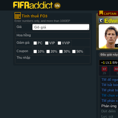
VN
CAPTAIN
Tính thuế FO3
Edwi
Enter numbers only, and more than 1000EP
Giá
Hoa hồng
Giảm giá
PC
VIP
VVIP
Coupon
10%
20%
30%
50%
Đấu giải này
Thu nhập
+
1
LV.
1
BN
ST
R/
29
3
TM đổ ngư
TM bắt bó
TM phát b
TM chọn vị
TM phản x
Phản ứng
Dứt điểm
Lực sút