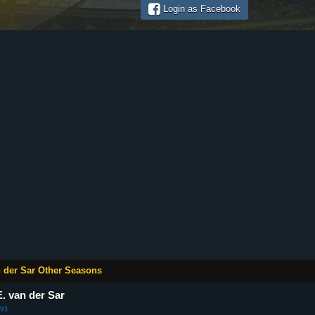
Login as Facebook
 der Sar Other Seasons
E. van der Sar
91