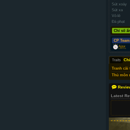
Sút xoáy
Sút xa
Vô-lê
Đá phạt
Chỉ số ẩ
CP Team
Ajax
Chỉ
Traits
Tranh cãi 
Thủ môn 
Revie
Latest R