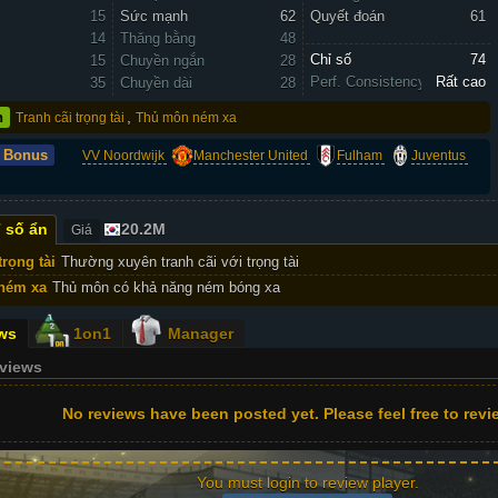
15
Sức mạnh
62
Quyết đoán
61
14
Thăng bằng
48
Chỉ số 
74
15
Chuyền ngắn
28
Perf. Consistency
Rất cao
35
Chuyền dài
28
,
n
Tranh cãi trọng tài
Thủ môn ném xa
 Bonus
VV Noordwijk
Manchester United
Fulham
Juventus
 số ẩn
20.2M
Giá
trọng tài
Thường xuyên tranh cãi với trọng tài
ném xa
Thủ môn có khả năng ném bóng xa
ws
1on1
Manager
eviews
No reviews have been posted yet. Please feel free to revie
You must login to review player.