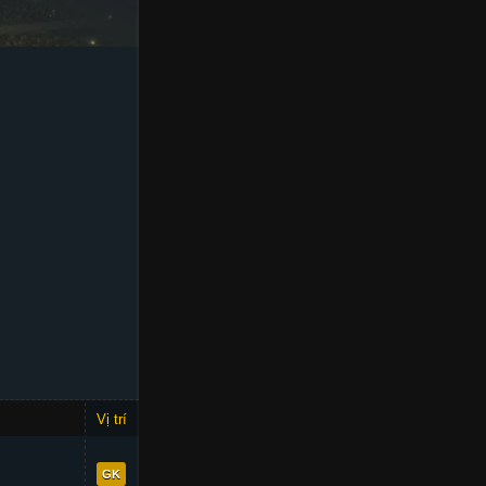
Vị trí
OVR
91
GK