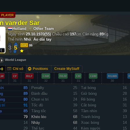
PLAYER
n van der Sar
Holland
Other Team
Ngày sinh
29.10.1970(55)
Chiều cao
197
cm
Cân nặng
89
Kg
Thể hình
Nhỏ
,
Áo dài tay
GK
86
3
5
World League
Chỉ số
Positions
Create MyStaff
+
0
LW
CF
R/LF
CAM
R/LM
CM
CDM
R/LWB
0
31
31
32
31
31
32
30
ời
85
Penalty
25
Tạt bóng
16
ng
89
Đánh đầu
15
Giữ bóng
28
óng
80
Chọn vị trí
24
Rê bóng
16
 trí
91
Tốc độ
39
Cắt bóng
31
ạ
85
Tăng tốc
58
Tầm nhìn
39
79
Khéo léo
68
Tranh bóng
13
14
Nhảy
68
Xoạc bóng
14
29
Thể lực
44
Kèm người
15