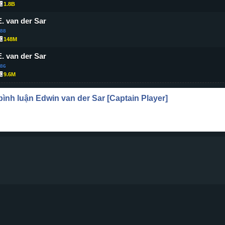
1.8B
E. van der Sar
88
148M
E. van der Sar
86
9.6M
 bình luận
Edwin van der Sar
[Captain Player]