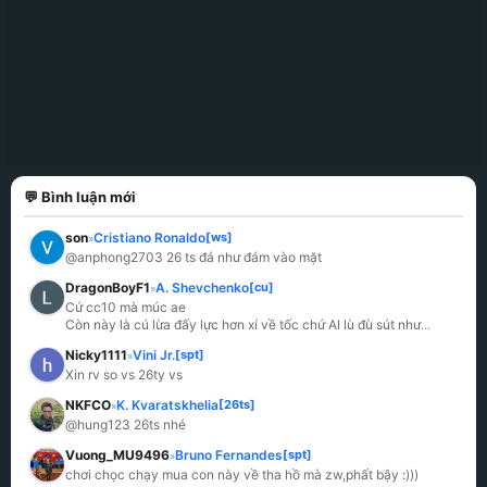
💬 Bình luận mới
son
Cristiano Ronaldo
[ws]
»
@anphong2703 26 ts đá như đám vào mặt
DragonBoyF1
A. Shevchenko
[cu]
»
Cứ cc10 mà múc ae

Còn này là cú lừa đấy lực hơn xí về tốc chứ AI lù đù sút như
...
Nicky1111
Vini Jr.
[spt]
»
Xin rv so vs 26ty vs
NKFCO
K. Kvaratskhelia
[26ts]
»
@hung123 26ts nhé
Vuong_MU9496
Bruno Fernandes
[spt]
»
chơi chọc chạy mua con này về tha hồ mà zw,phất bậy :)))