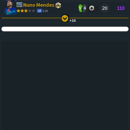
Nuno Mendes
5
4
20
110
LB
118
+16