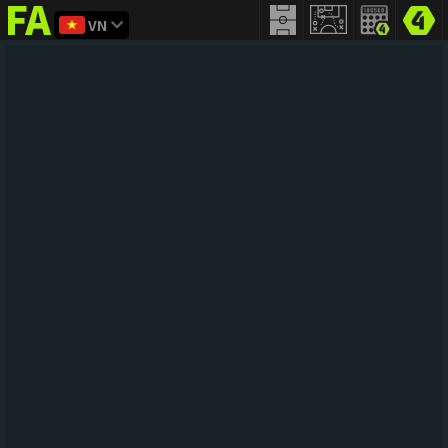
VN
FIFA
addict