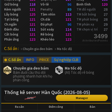
Giữ bóng
Vô-lê
Binh tĩnh
118
96
120
Kèm người
Penalty
TM đổ người
121
89
28
Lắy bóng
Tầm nhìn
TM bắt bóng
125
113
27
Tạt bóng
Ch.dài
TM phát bóng
121
121
28
Ch.ngắn
Đá phạt
TM phản xạ
121
96
29
Đánh đầu
Sút xoáy
TM chọn vị trí
111
114
27
Cắt bóng
Rê bóng
121
121
3499
Phản ứng
Khéo léo
123
123
AttributesPoints
C.Số ẩn :
Chuyên gia đeo bám
Ma tốc độ
C.Số ẩn
INFO
PRICE
Sự nghiệp CLB
Chuyên gia đeo bám
Ma tốc độ
Bám đuổi cầu thủ đối
(AI) Tốc độ rê bóng
phương nhanh hơn khi họ
phản công.
Thống kê server Hàn Quốc (2026-08-05)
1VS1
Manager
Ra sân
Điểm công
Bàn