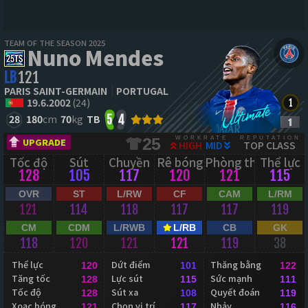
TEAM OF THE SEASON 2025
Nuno Mendes
LB
121
PARIS SAINT-GERMAIN
PORTUGAL
19.6.2002
(24)
28
180
cm
70
kg
TB
5
4
WORKRATE
REPUTATION
25
UPGRADE
HIGH
MID
TOP CLASS
Tốc độ
Sút
Chuyền
Rê bóng
Phòng thủ
Thể lực
128
105
117
120
121
115
OVR
ST
L/RW
CF
CAM
L/RM
121
114
118
117
117
119
CM
CDM
L/RWB
L/RB
CB
GK
118
120
121
121
119
38
Thể lực
Dứt điểm
Thăng bằng
120
101
122
Tăng tốc
Lực sút
Sức mạnh
128
115
111
Tốc độ
Sút xa
Quyết đoán
128
108
119
Xoạc bóng
Chọn vị trí
Nhảy
121
117
116