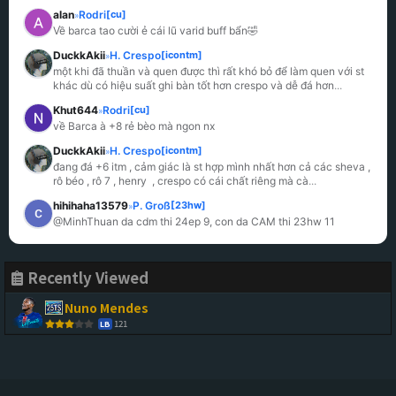
alan
Rodri
[cu]
»
Về barca tao cười ẻ cái lũ varid buff bẩn🤣
DuckkAkii
H. Crespo
[icontm]
»
một khi đã thuần và quen được thì rất khó bỏ để làm quen với st 
khác dù có hiệu suất ghi bàn tốt hơn crespo và dễ đá hơn
...
Khut644
Rodri
[cu]
»
về Barca à +8 rẻ bèo mà ngon nx
DuckkAkii
H. Crespo
[icontm]
»
đang đá +6 itm , cảm giác là st hợp mình nhất hơn cả các sheva , 
rô béo , rô 7 , henry  , crespo có cái chất riêng mà cà
...
hihihaha13579
P. Groß
[23hw]
»
@MinhThuan da cdm thi 24ep 9, con da CAM thi 23hw 11
Recently Viewed
Nuno Mendes
121
LB