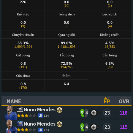
226
0.0
0.0
(10)
(1)
Kiến tạo
Trúng đích
Lệch đích
0.0
0.0
0.0
(9)
(3)
(4)
Chuyền chuẩn
Qua người
Không chiến
88.3%
89.0%
4.5%
1,699/1,924
1,418/1,593
16/353
Cắt bóng
Tắc bóng
Cản bóng
0.8
72.9%
6.3%
(191)
194/266
5/80
Cứu thua
Điểm
0.8
6.4
(176)
NAME
FP
OVR
(CLICK TO SORT ASCENDING)
(CLICK TO
(CL
Nuno Mendes
5
4
23
116
LB
124
Nuno Mendes
5
4
23
115
LB
123