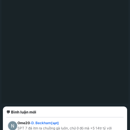
💬 Bình luận mới
Ome20
D. Beckham
[spt]
»
SPT 7 đá itm ra chuồng gà luôn, chứ ở đó mà +5 14tr tỷ với 