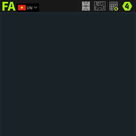
VN
FIFA
addict