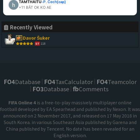
TAMTHAITU
P. Čech
[cap]
»
+11 BẮT OK KO AE
Recently Viewed
Davor Šuker
118
ST
FO4
Database
FO4
TaxCalculator
FO4
Teamcolor
FO3
Database
fb
Comments
FIFA Online 4
is a free-to-play massively multiplayer online
football developed by EA Spearhead and published by Nexon. It was
announced on 2 November 2017, and released on 17 May 2018 in
South Korea. in various Southeast Asia published by Garena and
China published by Tencent. No date has been revealed for an
English version.