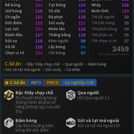
Rê bóng
Tạt bóng
Nhảy
121
108
116
Giữ bóng
Ch.dài
Binh tĩnh
118
104
123
Ch.ngắn
Đá phạt
TM đổ người
111
118
38
Dứt điểm
Sút xoáy
TM bắt bóng
123
121
35
Lực sút
Khéo léo
TM phát bóng
121
116
39
Đánh đầu
Thăng bằng
TM phản xạ
117
118
35
Sút xa
Kèm người
TM chọn vị trí
119
88
37
Vô-lê
Lắy bóng
118
94
3459
Chọn vị trí
Cắt bóng
121
87
AttributesPoints
C.Số ẩn :
Bậc thầy chạy chỗ
Qua người
Bấm bóng
Sút và tạt má ngoài
Sút xoáy
Cá nhân
C.Số ẩn
INFO
PRICE
Sự nghiệp CLB
Bậc thầy chạy chỗ
Qua người
Di chuyển không bóng
(AI) Qua người 1:1
thông minh để phá vỡ
hàng phòng ngự của đối
thủ
Bấm bóng
Sút và tạt má ngoài
Cầu thủ thường bấm
Sút và tạt má ngoài tốt
bóng khi dứt điểm