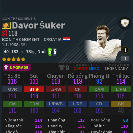
ICON THE MOMENT B
Davor Šuker
ST
118
ICON THE MOMENT
CROATIA
1.1.1968
(58)
40
183
cm
78
kg
Nhỏ
5
5
WORKRATE
REPUTATION
9
UPGRADE
HIGH
MID
LEGENDARY
Tốc độ
Sút
Chuyền
Rê bóng
Phòng thủ
Thể lực
116
121
110
119
92
114
OVR
ST
L/RW
CF
CAM
L/RM
118
118
117
118
116
115
CM
CDM
L/RWB
L/RB
CB
GK
111
103
104
103
101
45
Sức mạnh
Phản ứng
Xoạc bóng
114
117
88
Tăng tốc
Penalty
Thể lực
115
121
118
Tốc độ
Tầm nhìn
Quyết đoán
118
111
111