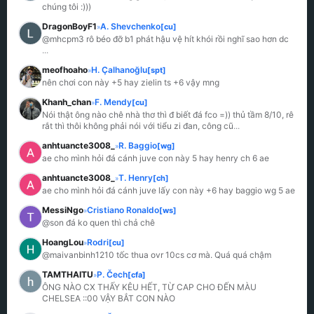
chúng tôi :)))
DragonBoyF1
A. Shevchenko
[cu]
»
...
meofhoaho
H. Çalhanoğlu
[spt]
»
nên chơi con này +5 hay zielin ts +6 vậy mng
Khanh_chan
F. Mendy
[cu]
»
Nói thật ông nào chê nhà thơ thì đ biết đá fco =)) thủ tầm 8/10, rê 
rắt thì thôi không phải nói với tiểu zi đan, công cũ
...
anhtuancte3008_
R. Baggio
[wg]
»
ae cho mình hỏi đá cánh juve con này 5 hay henry ch 6 ae
anhtuancte3008_
T. Henry
[ch]
»
ae cho mình hỏi đá cánh juve lấy con này +6 hay baggio wg 5 ae
MessiNgo
Cristiano Ronaldo
[ws]
»
@son đá ko quen thì chả chê
HoangLou
Rodri
[cu]
»
@maivanbinh1210 tốc thua ovr 10cs cơ mà. Quá quá chậm
TAMTHAITU
P. Čech
[cfa]
»
ÔNG NÀO CX THẤY KÊU HẾT, TỪ CAP CHO ĐẾN MÀU 
CHELSEA ::00 VẬY BẮT CON NÀO