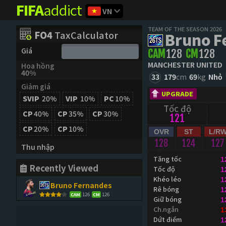
FIFA
addict
VN
TEAM OF THE SEASON 2026
FO4
TaxCalculator
Bruno F
Giá
CAM
128
CM
128
MANCHESTER UNITED
Hoa hồng
40%
33
179
cm
69
kg
Nhỏ
Giảm giá
UPGRADE
SVIP
20%
VIP
10%
PC
10%
Tốc độ
CP
40%
CP
35%
CP
30%
121
CP
20%
CP
10%
OVR
ST
L/R
128
124
127
Thu nhập
Tăng tốc
1
Recently Viewed
Tốc độ
1
Khéo léo
1
Bruno Fernandes
Rê bóng
1
126
126
CAM
CM
Giữ bóng
1
Ch.ngắn
1
Dứt điểm
1