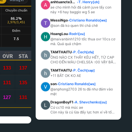
anhtuancte3008_
T. Henry
[ch]
»
ae cho mình hỏi đá cánh juve lấy con 
Chuyền chuẩn
này +6 hay baggio wg 5 ae
86.2%
MessiNgo
Cristiano Ronaldo
[ws]
»
2,976/3,451
@son đá ko quen thì chả chê
Điểm
HoangLou
Rodri
[cu]
»
7.5
@maivanbinh1210 tốc thua ovr 10cs cơ 
mà. Quá quá chậm
TAMTHAITU
P. Čech
[cfa]
»
OVR
STA
ÔNG NÀO CX THẤY KÊU HẾT, TỪ CAP 
ICK TO SORT ASCENDING)
(CLICK TO SORT ASCENDING)
(CLICK TO SORT ASCENDING)
CHO ĐẾN MÀU CHELSEA ::00 VẬY BẮT 
CON NÀO
133
137
TAMTHAITU
P. Čech
[cap]
»
+11 BẮT OK KO AE
131
135
son
Cristiano Ronaldo
[ws]
»
@anphong2703 26 ts đá như đám vào 
mặt
127
131
DragonBoyF1
A. Shevchenko
[cu]
»
Cứ cc10 mà múc ae

Còn này là cú lừa đấy lực hơn xí về tốc 
chứ AI lù đù sút như
...