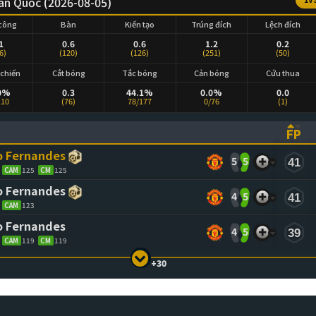
àn Quốc (2026-08-05)
công
Bàn
Kiến tạo
Trúng đích
Lệch đích
1
0.6
0.6
1.2
0.2
6)
(120)
(126)
(251)
(50)
chiến
Cắt bóng
Tắc bóng
Cản bóng
Cứu thua
0%
0.3
44.1%
0.0%
0.0
110
(76)
78/177
0/76
(1)
FP
ASCENDING)
TO SORT ASCENDING)
(CL
o Fernandes
5
5
41
CAM
125
CM
125
o Fernandes
4
5
41
CAM
123
o Fernandes
4
5
39
CAM
119
CM
119
+30