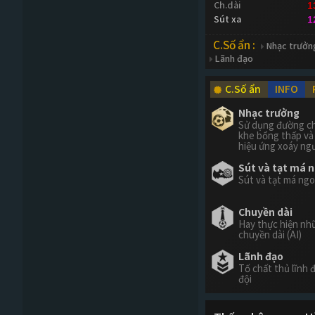
Ch.dài
1
Sút xa
1
C.Số ẩn :
Nhạc trưởn
Lãnh đạo
C.Số ẩn
INFO
Nhạc trưởng
Sử dụng đường c
khe bổng thấp và
hiệu ứng xoáy ng
Sút và tạt má 
Sút và tạt má ngo
Chuyền dài
Hay thực hiện n
chuyền dài (AI)
Lãnh đạo
Tố chất thủ lĩnh 
đội