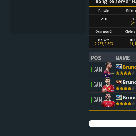
Thống kê server H
Ra sân
Điểm 
218
1.
(24
Qua người
Không 
87.4%
10.
2,267/2,593
11/
POS
NAME
(CLICK TO SORT 
(CLICK 
Brun
CAM
Brun
CAM
Brun
CAM