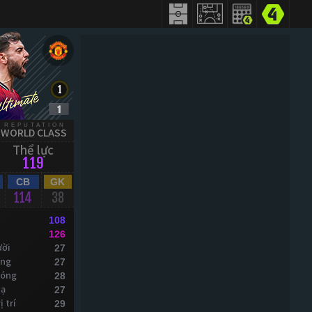
REPUTATION
WORLD CLASS
Thể lực
119
CB
GK
114
38
108
126
ười
27
óng
27
bóng
28
xạ
27
 trí
29