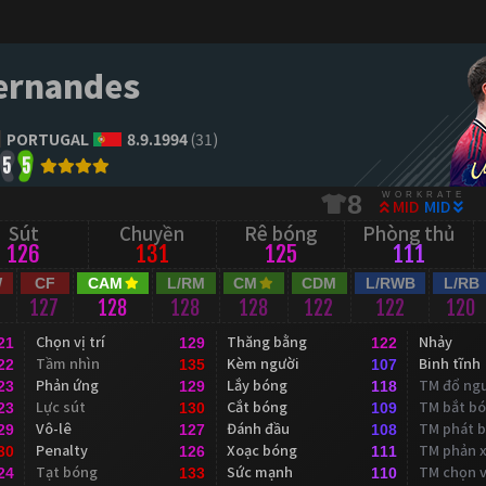
ernandes
PORTUGAL
8.9.1994
(31)
5
5
WORKRATE
8
MID
MID
Sút
Chuyền
Rê bóng
Phòng thủ
126
131
125
111
W
CF
CAM
L/RM
CM
CDM
L/RWB
L/RB
127
128
128
128
122
122
120
Chọn vị trí
Thăng bằng
Nhảy
21
129
122
Tầm nhìn
Kèm người
Binh tĩnh
22
135
107
Phản ứng
Lắy bóng
TM đổ ng
23
129
118
Lực sút
Cắt bóng
TM bắt b
23
130
109
Vô-lê
Đánh đầu
TM phát 
29
127
108
Penalty
Xoạc bóng
TM phản 
30
126
111
Tạt bóng
Sức mạnh
TM chọn vị
24
133
110