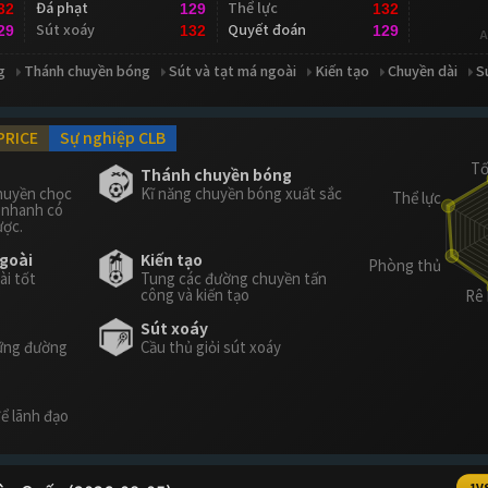
Đá phạt
Thể lực
32
129
132
Sút xoáy
Quyết đoán
29
132
129
A
g
Thánh chuyền bóng
Sút và tạt má ngoài
Kiến tạo
Chuyền dài
S
PRICE
Sự nghiệp CLB
Thánh chuyền bóng
huyền chọc
Kĩ năng chuyền bóng xuất sắc
 nhanh có
ược.
ngoài
Kiến tạo
ài tốt
Tung các đường chuyền tấn
công và kiến tạo
Sút xoáy
hững đường
Cầu thủ giỏi sút xoáy
để lãnh đạo
1V