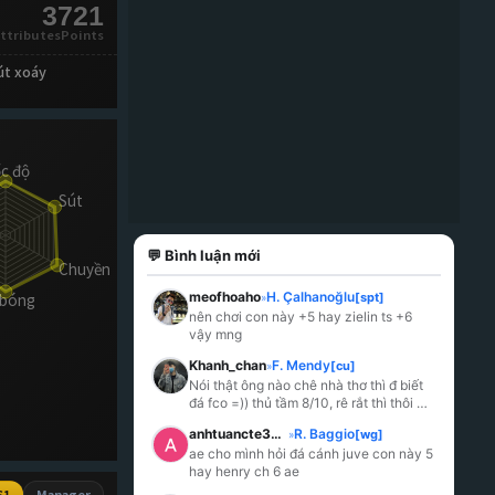
3721
ttributesPoints
út xoáy
💬 Bình luận mới
meofhoaho
H. Çalhanoğlu
[spt]
»
nên chơi con này +5 hay zielin ts +6 
vậy mng
Khanh_chan
F. Mendy
[cu]
»
Nói thật ông nào chê nhà thơ thì đ biết 
đá fco =)) thủ tầm 8/10, rê rắt thì thôi 
không phải nói với tiểu zi đan, công cũ
...
anhtuancte3008_
R. Baggio
[wg]
»
ae cho mình hỏi đá cánh juve con này 5 
hay henry ch 6 ae
S1
Manager