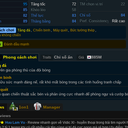
95
Tăng tốc
72
TM chọn vị trí
22
85
Khéo léo
58
Chỉ số 
84
82
Thể lực
83
Perf. Consistency
Rất cao
n
89
Thăng bằng
84
,
,
,
,
ách chơi
Tảng đá
Chiến binh
Máy quét
Bức tường thép
 không chiến
n
Đánh đầu mạnh
Phong cách chơi
Chỉ số ẩn
885M
s
Traits
Giá
g đá
ên gia phòng thủ của đội bóng
n binh
ữu sức mạnh đáng nể, rất khó mất bóng trong các tình huống tranh chấp
quét
 quan chiến thuật sắc bén và phản ứng cực nhanh để phòng ngự và cướp b
ws
1on1
Manager
eviews
Huu Lam Vu -
Review nhanh gọn về Vidic XI - huyền thoại trong trái tim ngườ
b 2 tỷ 1 teong khi có rất nhiều cái tên cùng vị trí đá cực ngon mà rẻ hơn Ưu điểm: 