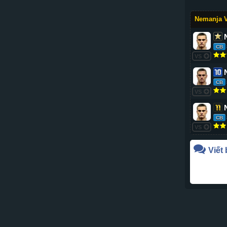
Nemanja V
CB
VS
CB
VS
CB
VS
Viết