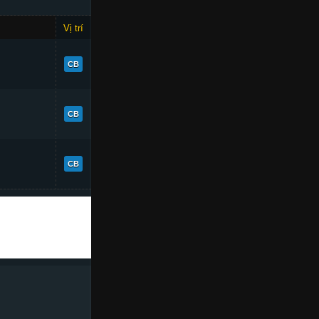
Vị trí
OVR
86
CB
84
CB
80
CB
+8