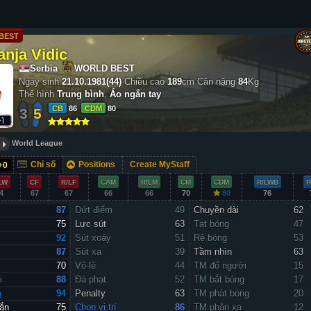
BEST
nja Vidic
Serbia
WORLD BEST
Ngày sinh
21.10.1981(44)
Chiều cao
189
cm
Cân nặng
84
Kg
Thể hình
Trung bình
,
Áo ngắn tay
CB
86
CDM
80
3
5
World League
Chỉ số
Positions
Create MyStaff
+
0
LW
CF
R/LF
CAM
R/LM
CM
CDM
R/LWB
R
4
67
67
66
66
70
80
76
87
Dứt điểm
49
Chuyền dài
62
75
Lực sút
63
Tạt bóng
47
92
Sút xoáy
51
Rê bóng
53
87
Sút xa
39
Tầm nhìn
63
70
Vô-lê
44
TM đổ người
15
i
88
Đá phạt
52
TM bắt bóng
17
g
94
Penalty
63
TM phát bóng
20
ắn
75
Chọn vị trí
86
TM phản xạ
12