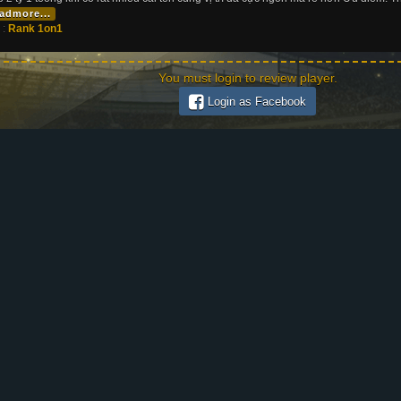
admore...
 :
Rank 1on1
You must login to review player.
Login as Facebook