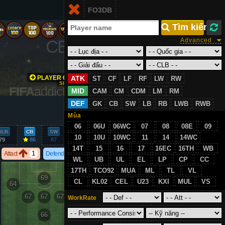
Login
FO3DB
VN
 Tìm kiếm
CB
/
86
Advanced
PLAYER GROWTH
ATK
ST
CF
LF
RF
LW
RW
SIMULATION
FIFA
addict.com
MID
CAM
CM
CDM
LM
RM
DEF
GK
CB
SW
LB
RB
LWB
RWB
VS
Mùa
06
06U
06WC
07
08
08E
09
/LB
CB
SW
GK
10
10U
10WC
11
14
14WC
79
86
87
23
14T
15
16
17
16EC
16TH
WB
1
3
Attact
Defend
WL
UB
UL
EL
LP
CP
CC
17TH
TCO92
MUA
ML
TL
VL
69
CL
KL02
CEL
U23
KXI
MUL
VS
64
64
67
67
67
WorkRate
66