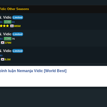
idic Other Seasons
N. Vidic
Limited
86
CDM
80
885M
N. Vidic
Limited
84
CDM
76
379M
N. Vidic
Limited
80
8.5M
 bình luận
Nemanja Vidic
[World Best]