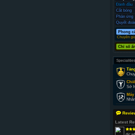
Đánh đầu
Cắt bóng
Phản ứng
Quyết đoá
Phong c
Chuyên gia
Chỉ số ẩ
Specialitie
Tản
Chuy
Chiế
Sở h
Máy 
Nhãn
Revie
Latest R
dic w