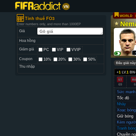
VN
WORLD
Tính thuế FO3
Nema
Enter numbers only, and more than 1000EP
Giá
Hoa hồng
Giảm giá
PC
VIP
VVIP
Coupon
10%
20%
30%
50%
Đấu giải này
Thu nhập
+
1
LV.
1
BN
ST
R/
69
6
Sức mạnh
Tốc độ
Nhảy
Xoạc bóng
Giữ bóng
Kèm ngườ
Tranh bón
Chuyền ng