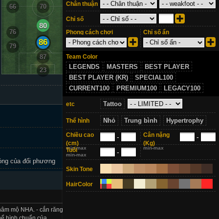
Chân thuận
66
70
66
Chỉ số
80
76
76
Phong cách chơi
Chỉ số ẩn
86
79
79
Team Color
87
LEGENDS
MASTERS
BEST PLAYER
23
BEST PLAYER (KR)
SPECIAL100
CURRENT100
PREMIUM100
LEGACY100
Tattoo
etc
Nhỏ
Trung bình
Hypertrophy
Thể hình
Chiều cao
Cân nặng
-
-
(cm)
(Kg)
min-max
min-max
Tuổi
-
min-max
óng của đối phương
+2
Skin Tone
HairColor
9
i hâm mộ NHA. - cắn răng mua vi
Thể hình chuẩn của