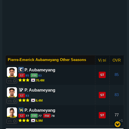
Pierre-Emerick Aubameyang Other Seasons
Vị trí
OVR
P. Aubameyang
85
ST
ST
85
RM
83
70.4M
VS
P. Aubameyang
83
ST
ST
83
6.4M
VS
P. Aubameyang
77
ST
ST
77
RM
77
RW
78
+1
6.9M
VS