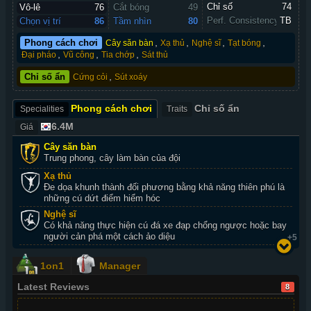
Chỉ số 
74
Vô-lê
76
Cắt bóng
49
Perf. Consistency
TB
Chọn vị trí
86
Tầm nhìn
80
,
,
,
,
Phong cách chơi
Cây săn bàn
Xạ thủ
Nghệ sĩ
Tạt bóng
,
,
,
Đại pháo
Vũ công
Tia chớp
Sát thủ
,
Chỉ số ẩn
Cứng cỏi
Sút xoáy
Phong cách chơi
Chỉ số ẩn
Specialities
Traits
6.4M
Giá
Cây săn bàn
Trung phong, cây làm bàn của đội
Xạ thủ
Đe dọa khunh thành đối phương bằng khả năng thiên phú là
những cú dứt điểm hiểm hóc
Nghệ sĩ
Có khả năng thực hiện cú đá xe đạp chổng ngược hoặc bay
người cản phá một cách ảo diệu
+5
1on1
Manager
Latest Reviews
8