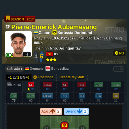
SEASON
2017
Pierre-Emerick Aubameyang
ST
/
83
Gabon
Borussia Dortmund
Ngày sinh
18.6.1989(37)
Chiều cao
187
cm
Cân nặng
80
Kg
Thể hình
Nhỏ
,
Áo ngắn tay
PG
ST
83
4
5
FIFA
addict.com
Germany
Bundesliga
Giải đấu
VS
Positions
Create MyStaff
+
1
LV.
1
BN+
0
Chỉ số
ST
R/LW
CF
R/LF
CAM
R/LM
83
83
83
83
82
82
CM
CDM
R/LWB
R/LB
CB
SW
GK
75
60
64
60
52
51
21
2
1
Attact
Defend
83
83
83