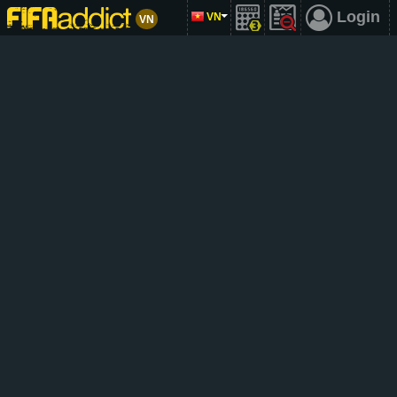
Login
VN
VN