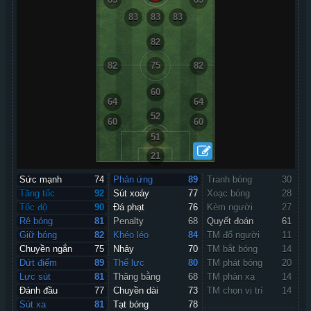
83
83
83
82
82
75
82
60
64
64
52
60
60
51
21
Sức mạnh
74
Phản ứng
89
Tranh bóng
30
Tăng tốc
92
Sút xoáy
77
Xoạc bóng
28
Tốc độ
90
Đá phạt
76
Kèm người
27
Rê bóng
81
Penalty
68
Quyết đoán
61
Giữ bóng
82
Khéo léo
84
TM đổ người
11
Chuyền ngắn
75
Nhảy
70
TM bắt bóng
14
Dứt điểm
89
Thể lực
80
TM phát bóng
20
Lực sút
81
Thăng bằng
68
TM phản xạ
14
Đánh đầu
77
Chuyền dài
73
TM chọn vị trí
14
Sút xa
81
Tạt bóng
78