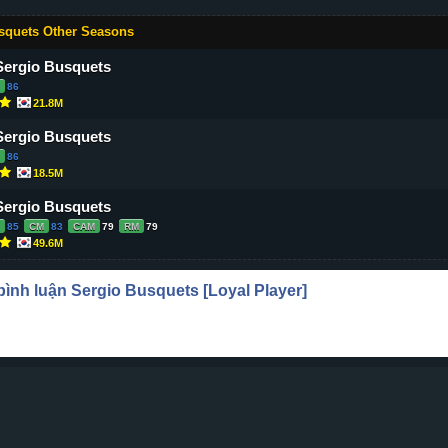
squets Other Seasons
Sergio Busquets
86
21.8M
Sergio Busquets
86
18.5M
Sergio Busquets
85
CM
83
CAM
79
RM
79
49.6M
 bình luận
Sergio Busquets
[Loyal Player]