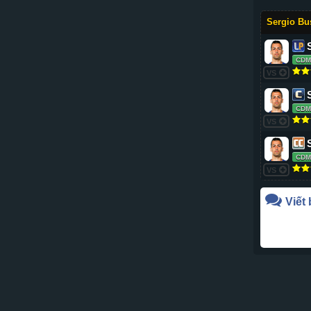
Sergio Bu
CDM
VS
CDM
VS
CDM
VS
Viết