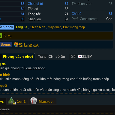
88
Chọn vị trí
89
TM chọn vị trí
23
84
Tốc độ
68
Chỉ số 
83
81
Tăng tốc
71
Perf. Consistency
Cao
n
90
Khéo léo
64
,
,
,
ách chơi
Tảng đá
Chiến binh
Máy quét
Bức tường thép
n
Ăn vạ
 Bonus
FC Barcelona
Phong cách chơi
Chỉ số ẩn
21.8M
s
Traits
Giá
g đá
ên gia phòng thủ của đội bóng
n binh
ữu sức mạnh đáng nể, rất khó mất bóng trong các tình huống tranh chấp
quét
 quan chiến thuật sắc bén và phản ứng cực nhanh để phòng ngự và cướp b
ws
1on1
Manager
eviews