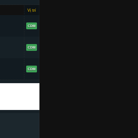
Vị trí
OVR
86
CDM
86
CDM
85
CDM
+7