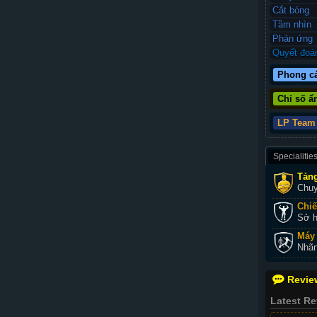
Cắt bóng
Tầm nhìn
Phản ứng
Quyết đoá
Phong c
Chỉ số ẩ
LP Team
Specialitie
Tản
Chuy
Chiế
Sở h
Máy 
Nhãn
Revie
Latest R