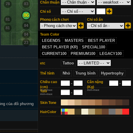
Chân thuận
78
83
78
Chỉ số
86
81
81
Phong cách chơi
Chỉ số ẩn
84
81
81
Team Color
84
LEGENDS
MASTERS
BEST PLAYER
23
BEST PLAYER (KR)
SPECIAL100
CURRENT100
PREMIUM100
LEGACY100
Tattoo
etc
Nhỏ
Trung bình
Hypertrophy
Thể hình
Chiều cao
Cân nặng
-
-
(cm)
(Kg)
min-max
min-max
Tuổi
-
min-max
Skin Tone
óng của đối phương
+1
HairColor
2