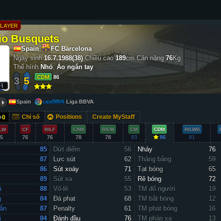
LAYER
io Busquets
Spain
FC Barcelona
Ngày sinh
16.7.1988(38)
Chiều cao
189
cm
Cân nặng
76
Kg
Thể hình
Nhỏ
,
Áo ngắn tay
CDM
86
3
5
Spain
Liga BBVA
Chỉ số
Positions
Create MyStaff
+
0
LW
CF
R/LF
CAM
R/LM
CM
CDM
R/LWB
5
76
76
78
78
83
86
81
85
Dứt điểm
56
Nhảy
76
87
Lực sút
62
Thăng bằng
59
86
Sút xoáy
71
Tạt bóng
65
89
Sút xa
55
Rê bóng
72
i
88
Vô-lê
53
TM đổ người
19
g
84
Đá phạt
68
TM bắt bóng
12
ắn
87
Penalty
61
TM phát bóng
16
i
84
Đánh đầu
76
TM phản xạ
13