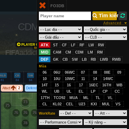
Login
FO3DB
VN
 Tìm kiếm
CDM
/
86
Advanced
PLAYER GROWTH
ATK
ST
CF
LF
RF
LW
RW
SIMULATION
FIFA
addict.com
MID
CAM
CM
CDM
LM
RM
DEF
GK
CB
SW
LB
RB
LWB
RWB
VS
Mùa
06
06U
06WC
07
08
08E
09
R/LB
CB
SW
GK
10
10U
10WC
11
14
14WC
81
84
84
23
14T
15
16
17
16EC
16TH
WB
2
2
Attact
Defend
WL
UB
UL
EL
LP
CP
CC
17TH
TCO92
MUA
ML
TL
VL
73
CL
KL02
CEL
U23
KXI
MUL
VS
75
75
76
76
76
WorkRate
78