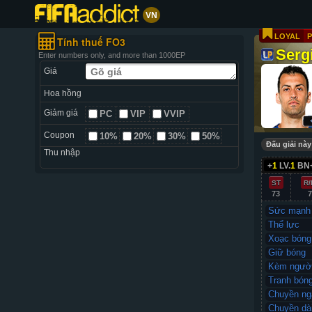
VN
LOYAL
P
Tính thuế FO3
Serg
Enter numbers only, and more than 1000EP
Giá
Hoa hồng
Giảm giá
PC
VIP
VVIP
Coupon
10%
20%
30%
50%
Đấu giải này
Thu nhập
+
1
LV.
1
BN
ST
R/
73
7
Sức mạnh
Thể lực
Xoạc bóng
Giữ bóng
Kèm ngườ
Tranh bón
Chuyền ng
Chuyền dà